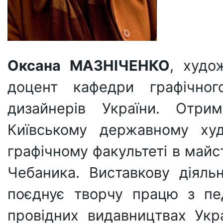
Оксана МАЗНІЧЕНКО
, худо
доцент кафедри графічно
дизайнерів України. Отри
Київському державному худ
графічному факультеті в майст
Чебаника. Виставкову діяль
поєднує творчу працю з пе
провідних видавництвах Укра