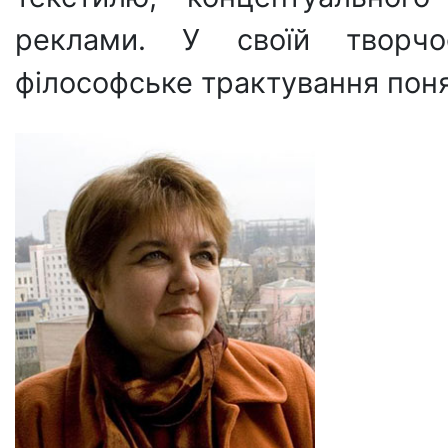
реклами. У своїй творчо
філософське трактування понят