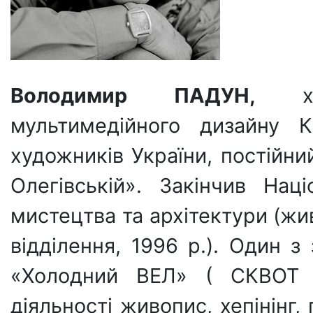
Володимир ПАДУН,
мультимедійного дизайну К
художників України, постійн
Олегівській». Закінчив Нац
мистецтва та архітектури (ж
відділення, 1996 р.). Один з
«Холодний ВЕЛ» ( СКВОТ н
діяльності живопис, хепінінг