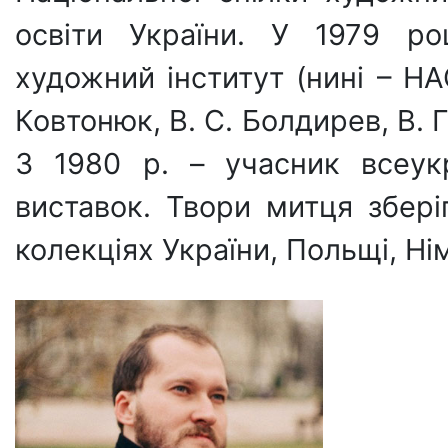
освіти України. У 1979 ро
художний інститут (нині – НА
Ковтонюк, В. С. Болдирев, В. Г
З 1980 р. – учасник всеук
виставок. Твори митця збер
колекціях України, Польщі, Ні