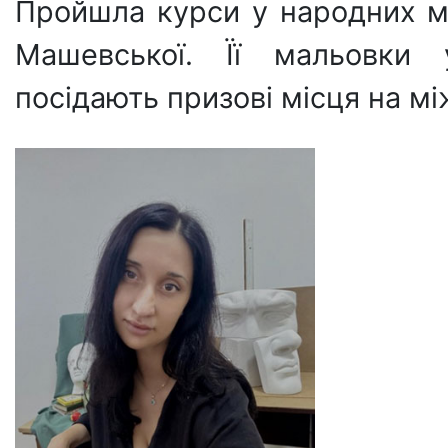
Пройшла курси у народних ма
Машевської. Її мальовки 
посідають призові місця на м