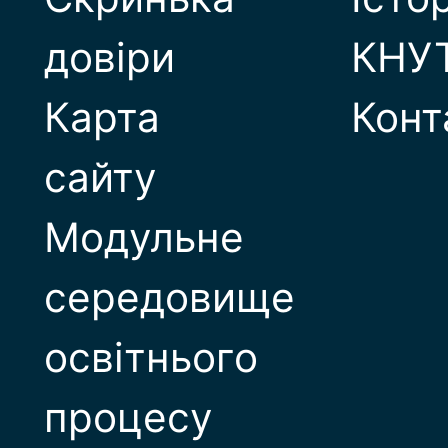
довіри
КНУ
Карта
Конт
сайту
Модульне
середовище
освітнього
процесу