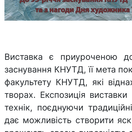
Виставка є приуроченою д
заснування КНУТД, її мета по
факультету КНУТД, які відн
творах. Експозиція виставк
технік, поєднуючи традиційн
дає можливість створити яск