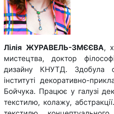
Лілія ЖУРАВЕЛЬ-ЗМЄЄВА
, 
мистецтва, доктор філософ
дизайну КНУТД. Здобула о
інституті декоративно-прикл
Бойчука. Працює у галузі де
текстилю, колажу, абстракці
текстилю, концептуального