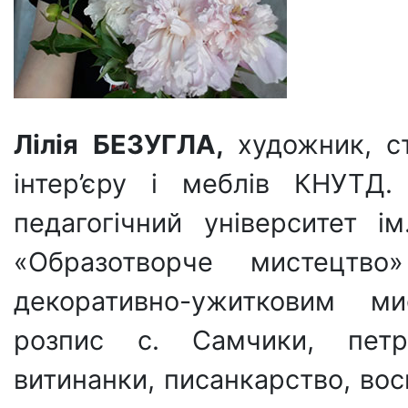
Лілія БЕЗУГЛА,
художник,
с
інтер’єру і меблів КНУТД.
педагогічний університет і
«Образотворче мистецтв
декоративно-ужитковим ми
розпис с. Самчики, петри
витинанки, писанкарство, воск