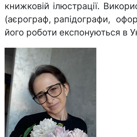
книжковій ілюстрації. Викорис
(аєрограф, рапідографи, офор
його роботи експонуються в Ук