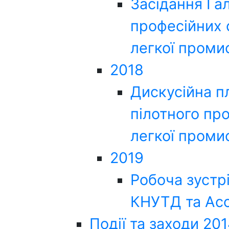
Засідання Га
професійних с
легкої проми
2018
Дискусійна п
пілотного пр
легкої проми
2019
Робоча зустр
КНУТД та Асо
Події та заходи 20