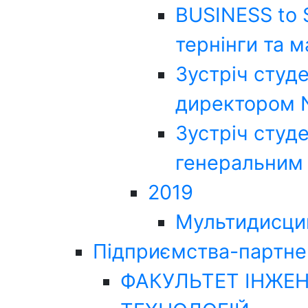
BUSINESS to 
тернінги та 
Зустріч студ
директором 
Зустріч студ
генеральним
2019
Мультидисцип
Підприємства-партн
ФАКУЛЬТЕТ ІНЖЕН