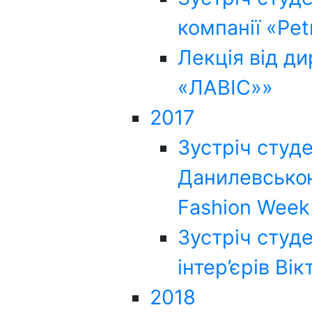
компанії «Pet
Лекція від д
«ЛАВІС»»
2017
Зустріч студ
Данилевською
Fashion Week
Зустріч студ
інтер’єрів Ві
2018