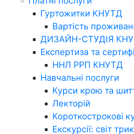
Платні послуги
Гуртожитки КНУТД
Вартість проживан
ДИЗАЙН-СТУДІЯ КН
Експертиза та сертиф
ННЛ РРП КНУТД
Навчальні послуги
Курси крою та шит
Лекторій
Короткострокові к
Екскурсії: світ три