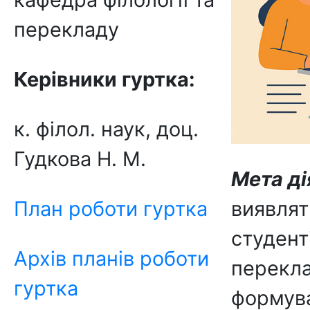
перекладу
Керівники гуртка:
к. філол. наук, доц.
Гудкова Н. М.
Мета ді
План роботи гуртка
виявлят
студент
Архів планів роботи
перекла
гуртка
формува