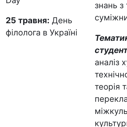
Day
знань з
суміжни
25 травня:
День
філолога в Україні
Темати
студент
аналіз 
технічно
теорія 
перекла
міжкуль
культур