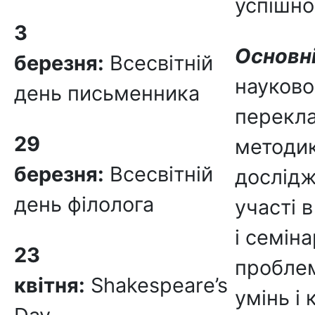
успішної
3
Основні
березня:
Всесвітній
науково
день письменника
перекла
29
методик
березня:
Всесвітній
дослідж
день філолога
участі 
і семін
23
проблем
квітня:
Shakespeare’s
умінь і