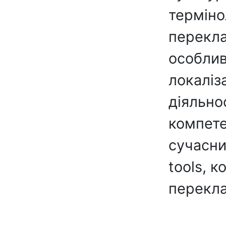
терміно
перекла
особлив
локаліз
діяльно
компете
сучасни
tools, 
перекла