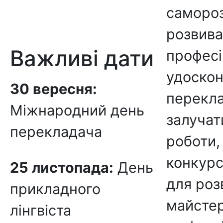
самороз
розвива
Важливі дати
професі
удоскон
30 вересня:
перекла
Міжнародний день
залучат
перекладача
роботи,
конкурс
25 листопада:
День
для роз
прикладного
майстер
лінгвіста