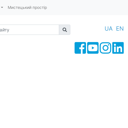
Мистецький простір
йту
UA
EN