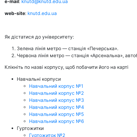
e-mail
:
knutd@knutd.edu.ua
web-site
:
knutd.edu.ua
Як дістатися до університету:
Зелена лінія метро — станція
«
Печерська».
Червона лінія метро — станція
«
Арсенальна», авто
Клікніть по назві корпусу, щоб побачити його на карті
Навчальні корпуси
Навчальний корпус №1
Навчальний корпус №2
Навчальний корпус №3
Навчальний корпус №4
Навчальний корпус №5
Навчальний корпус №6
Гуртожитки
Гуртожиток №2