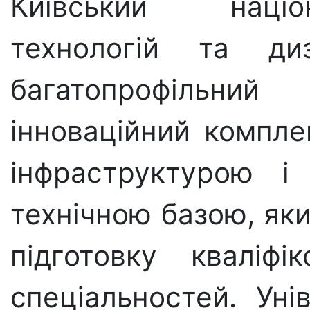
Київський націо
технологій та д
багатопрофільни
інноваційний компле
інфраструктурою і
технічною базою, яки
підготовку кваліфі
спеціальностей. Ун