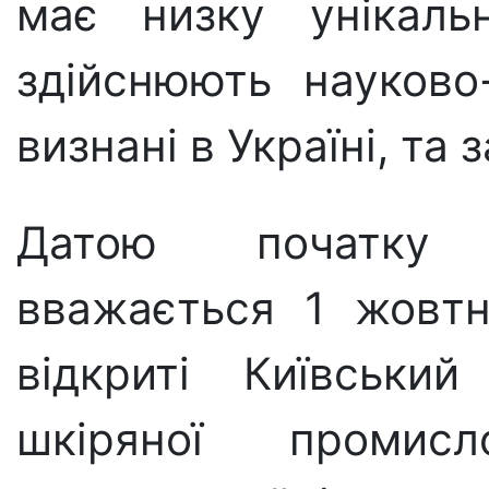
має низку унікаль
здійснюють науково-
визнані в Україні, та 
Датою початку і
вважається 1 жовтн
відкриті Київський
шкіряної промис