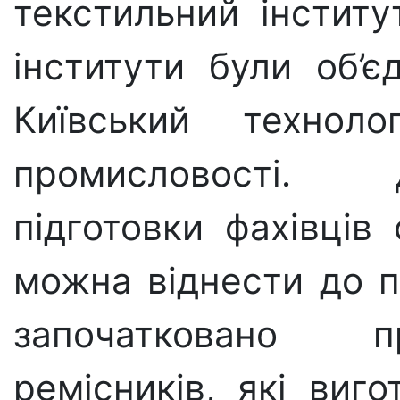
текстильний інститу
інститути були об’є
Київський техноло
промисловості. 
підготовки фахівців 
можна віднести до по
започатковано п
ремісників, які виго