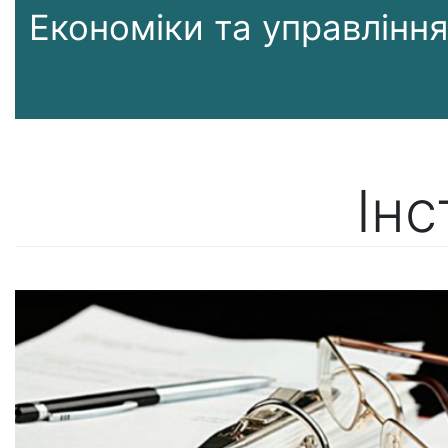
Економіки та управлінн
Інс