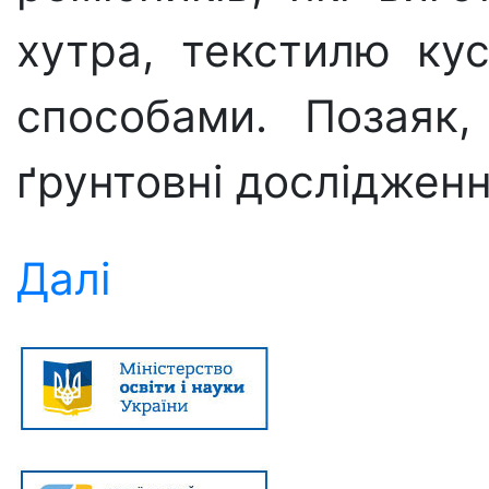
хутра, текстилю ку
способами. Позаяк
ґрунтовні дослідженн
Далі