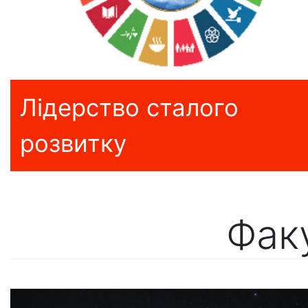
Лідерство сталого
розвитку
Фак