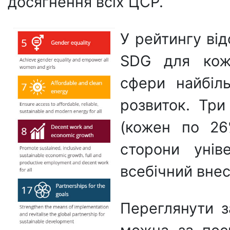
досягнення всіх ЦСР.
У рейтингу ві
SDG для кожн
сфери найбіл
розвиток. Три
(кожен по 26
сторони унів
всебічний вне
Переглянути з