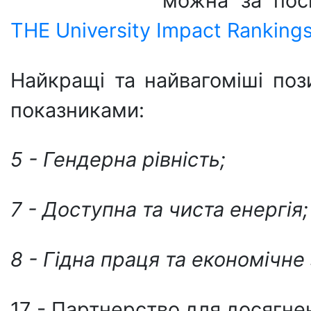
можна за по
THE University Impact Ranking
Найкращі та найвагоміші по
показниками:
5
-
Гендерна рівність;
7
-
Доступна та чиста енергія;
8
-
Гідна праця та економічне
17 - Партнерство для досягнен