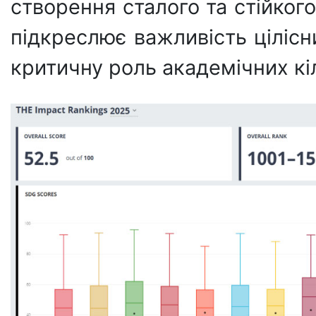
створення сталого та стійког
підкреслює важливість цілісни
критичну роль академічних кіл