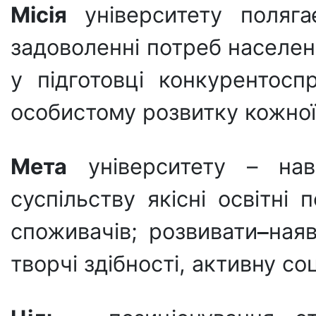
Місія
університету поляг
задоволенні потреб населен
у підготовці конкурентосп
особистому розвитку кожної 
Мета
університету – навч
суспільству якісні освітні
споживачів; розвивати
нaяв
творчі здібності, активну с