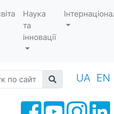
віта
Наука
Інтернаціона
та
інновації
 по сайту
UA
EN