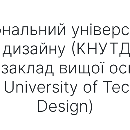
ональний універс
 дизайну (КНУТД
заклад вищої осв
l University of Te
Design)