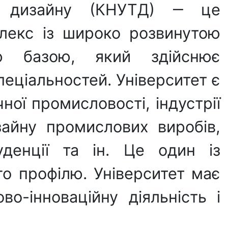
та дизайну (КНУТД) ‒ це
плекс із широко розвинутою
ою базою, який здійснює
спеціальностей. Університет є
чної промисловості, індустрії
зайну промислових виробів,
уденції та ін. Це один із
ого профілю. Університет має
о-інноваційну діяльність і