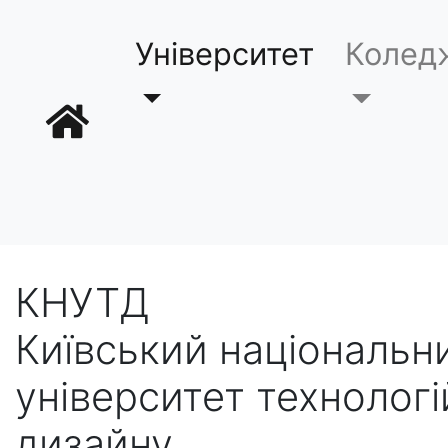
Університет
Колед
КНУТД
Київський національн
університет технологі
дизайну