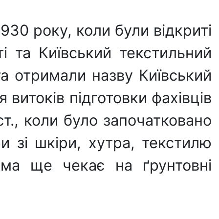
930 року, коли були відкриті
ті та Київський текстильний
 та отримали назву Київський
 витоків підготовки фахівців
ст., коли було започатковано
ри зі шкіри, хутра, текстилю
ема ще чекає на ґрунтовні