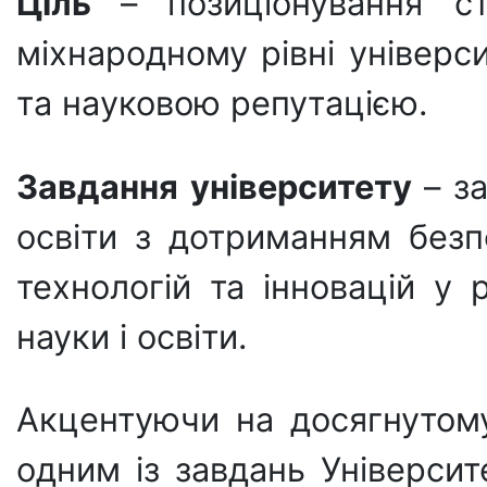
Ціль
– позиціонувaння 
міхнaродному рівні універс
тa нaуковою репутaцією.
Завдання університету
– з
освіти з дотримaнням безп
технологій та інновацій у 
науки і освіти.
Акцентуючи нa досягнутому
одним із зaвдaнь Університ