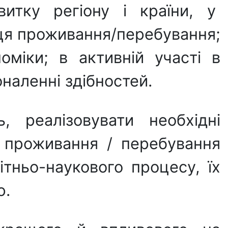
витку регіону і країни, у
сця проживання/перебування;
оміки; в активній участі в
оналенні здібностей.
 реалізовувати необхідні
ця проживання / перебування
ітньо-нaукового процесу, їх
ю.