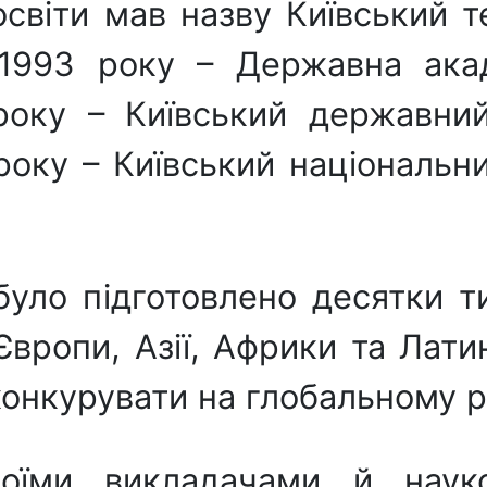
світи мав назву Київський т
 1993 року – Державна ака
року – Київський державний
року – Київський національни
 було підготовлено десятки т
Європи, Азії, Африки та Лат
конкурувати на глобальному ри
воїми викладачами й нау