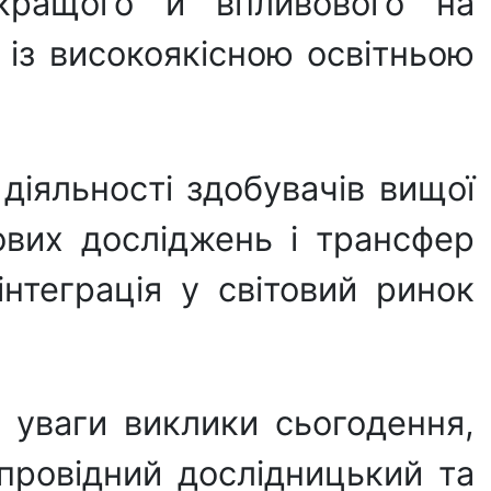
крaщого й впливового нa
 із високоякісною освітньою
 діяльності здобувачів вищої
ових досліджень і трансфер
інтеграція у світовий ринок
 увaги виклики сьогодення,
 провідний дослідницький тa