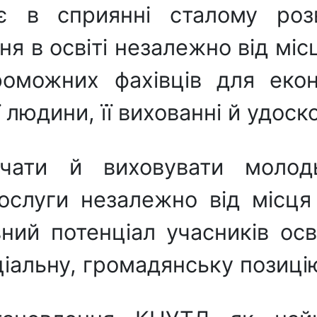
ає в сприянні сталому роз
ня в освіті незалежно від мі
роможних фахівців для екон
людини, її вихованні й удоск
ати й виховувати молодь,
 послуги незалежно від міс
ний потенціал учасників осв
оціальну, громaдянську позиці