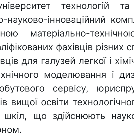
 університет технологій 
о-науково-інноваційний ком
сною матеріально-технічн
ліфікованих фахівців різних 
ців для галузей легкої і хімі
ехнічного моделювання і ди
обутового сервісу, юриспр
ів вищої освіти технологічн
 шкіл, що здійснюють науков
оном.