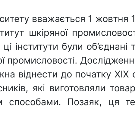
рситету вважається 1 жовтня 1
ститут шкіряної промисловос
у ці інститути були об’єднані
ої промисловості. Дослідження
жна віднести до початку ХІХ 
ників, які виготовляли това
м способами. Позаяк, ця т