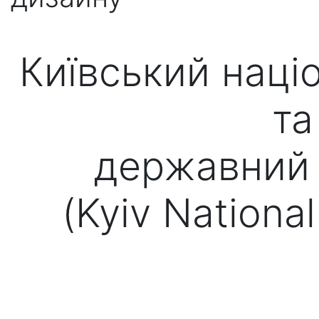
Київський наці
та
державний 
(Kyiv Nationa