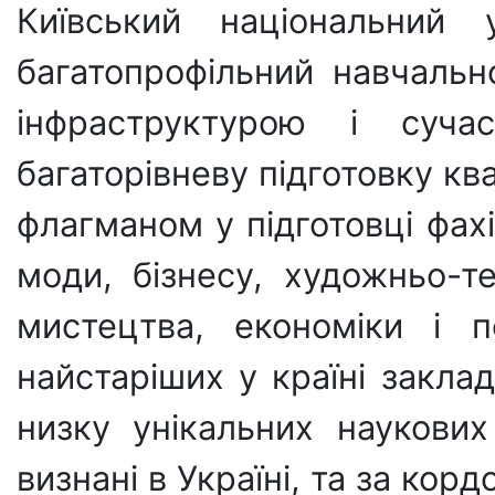
Київський національний
багатопрофільний навчальн
інфраструктурою і суча
багаторівневу підготовку ква
флагманом у підготовці фахів
моди, бізнесу, художньо-т
мистецтва, економіки і п
найстаріших у країні заклад
низку унікальних наукових
визнані в Україні, та за корд