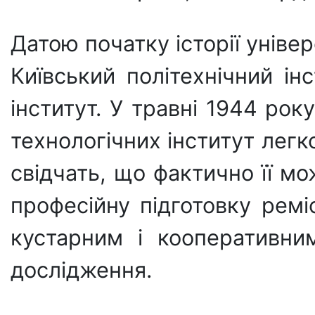
Датою початку історії уніве
Київський політехнічний ін
інститут. У травні 1944 рок
технологічних інститут легк
свідчать, що фактично її мо
професійну підготовку реміс
кустарним і кооперативни
дослідження.