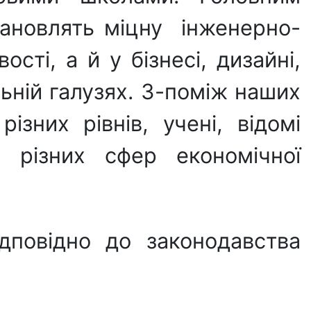
тановлять міцну інженерно-
ості, а й у бізнесі, дизайні,
ьній галузях. З-поміж наших
ізних рівнів, учені, відомі
і різних сфер економічної
ідповідно до законодавства