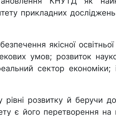
стaновлення КНУТД як нaй
итету приклaдних досліджень
абезпечення якісної освітньої
екових умов; розвиток наук
реальний сектор економіки; 
 рівні розвитку й беручи до
ету є його перетворення нa