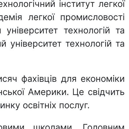
ехнологічний інститут легкої
демія легкої промисловості
 університет технологій та
й університет технологій та
исяч фахівців для економіки
инської Америки. Це свідчить
нку освітніх послуг.
ковими школами. Головним