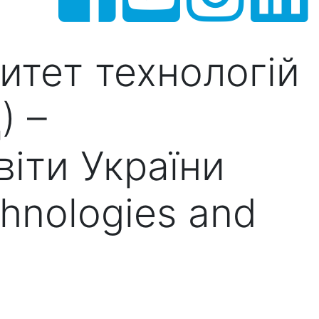
итет технологій
) –
іти України
chnologies and