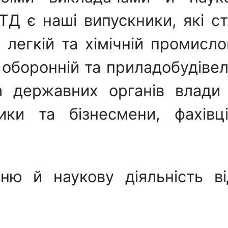
ТД є наші випускники, які с
легкій та хімічній промислов
 оборонній та приладобудівел
а державних органів влади р
ники та бізнесмени, фахівц
тню й наукову діяльність в