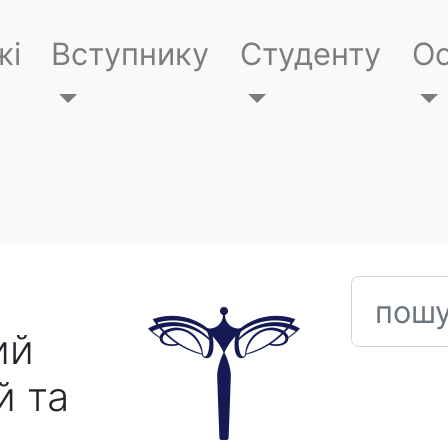
жі
Вступнику
Студенту
Ос
пошук
ий
й та