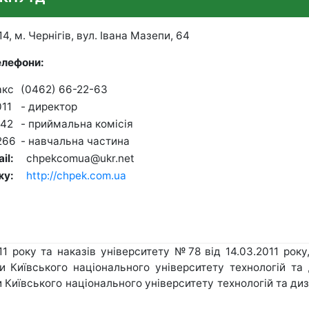
4, м. Чернігів, вул. Івана Мазепи, 64
елефони
:
факс
(0462) 66-22-63
011
- директор
242
- приймальна комісія
266
- навчальна частина
ail:
chpekcomua@ukr.net
жу:
http://chpek.com.ua
1 року та наказів університету №78 від 14.03.2011 року
и Київського національного університету технологій та
 Київського національного університету технологій та диз