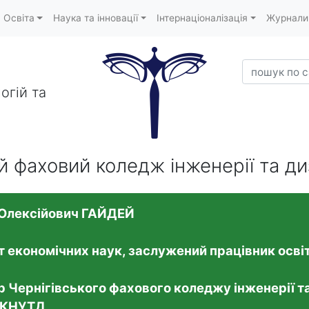
Освіта
Наука та інновації
Інтернаціоналізація
Журнали
пошук по са
огій та
ий фаховий коледж інженерії та д
 Олексійович ГАЙДЕЙ
 економічних наук, заслужений працівник осві
 Чернігівського фахового коледжу інженерії т
 КНУТД