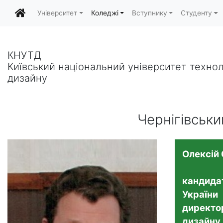
Університет
Коледжі
Вступнику
Студенту
КНУТД
Київський національний університет технол
дизайну
Чернігівськ
Олексій
кандидат
України
директор
дизайну