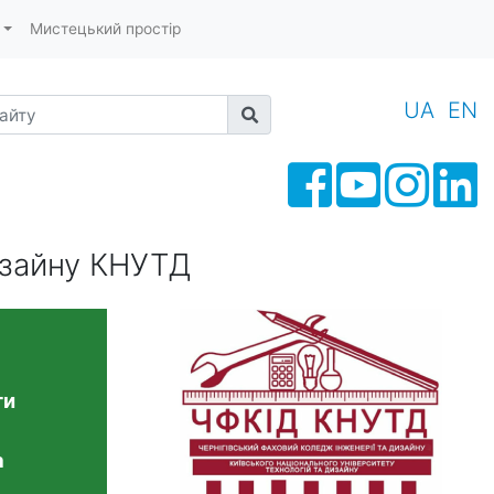
Мистецький простір
йту
UA
EN
изайну КНУТД
ти
а