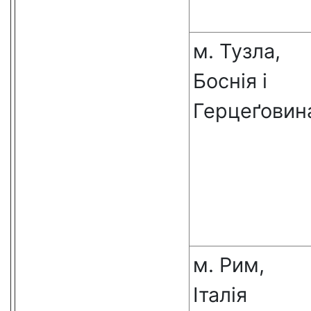
м. Тузла,
Боснія і
Герцеґовин
м. Рим,
Італія