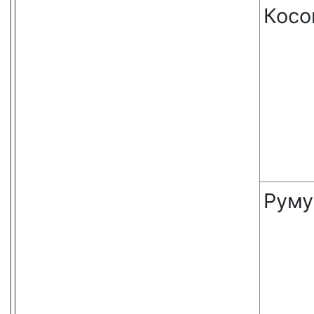
Косо
Руму