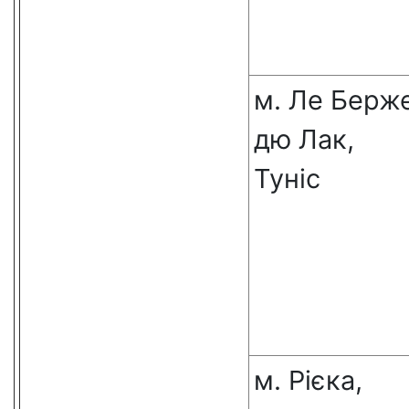
м. Ле Берж
дю Лак,
Туніс
м. Рієка,