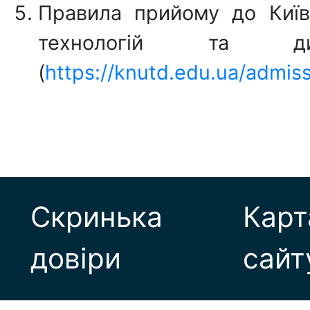
Правила прийому до Київс
технологій та 
(
https://knutd.edu.ua/admis
Скринька
Карт
довіри
сайт