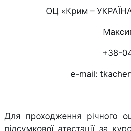
ОЦ «Крим – УКРАЇНА
Макси
+38-0
e-mail: tkach
Для проходження річного о
підсумкової атестації за кур