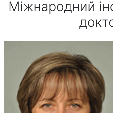
Міжнародний інс
докт