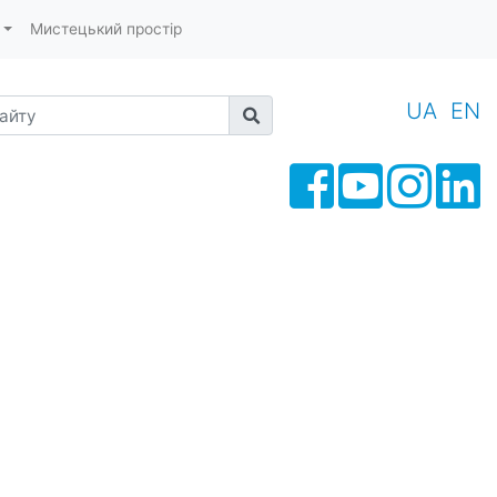
Мистецький простір
йту
UA
EN