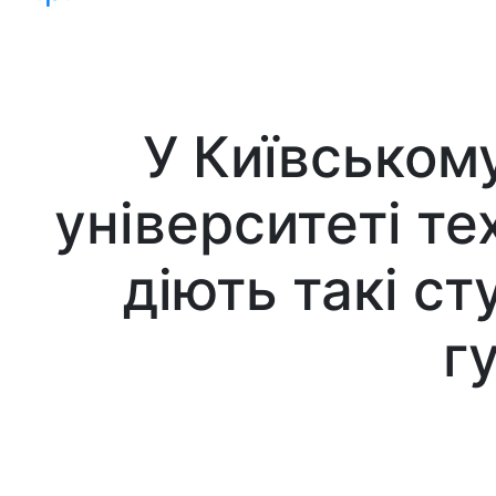
У Київськом
університеті те
діють такі ст
г