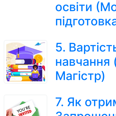
освіти (М
підготовк
5. Вартіст
навчання 
Магістр)
7. Як отр