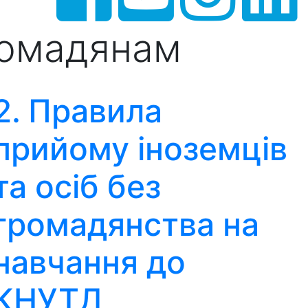
ромадянам
2. Правила
прийому іноземців
та осіб без
громадянства на
навчання до
КНУТД