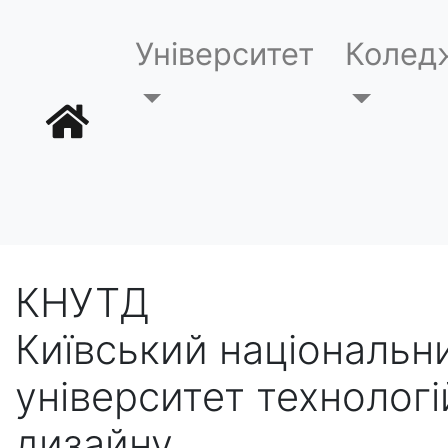
Університет
Колед
КНУТД
Київський національн
університет технологі
дизайну