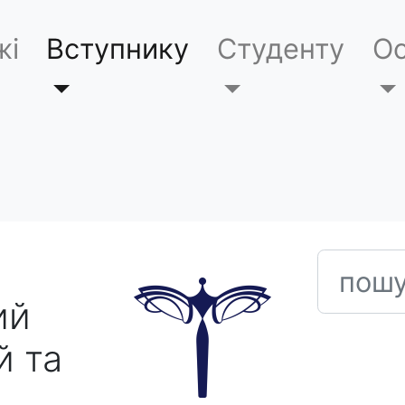
жі
Вступнику
Студенту
Ос
пошук
ий
й та