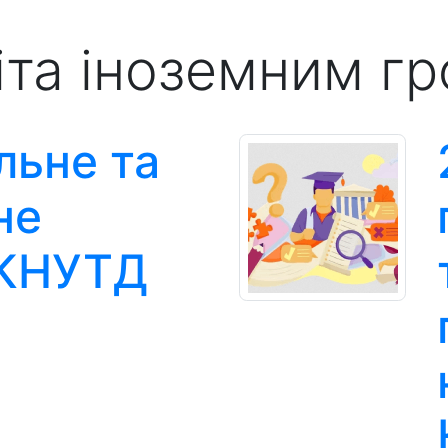
іта іноземним г
льне та
не
 КНУТД