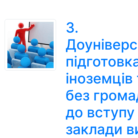
3.
Доуніверс
підготовк
іноземців 
без грома
до вступу
заклади в