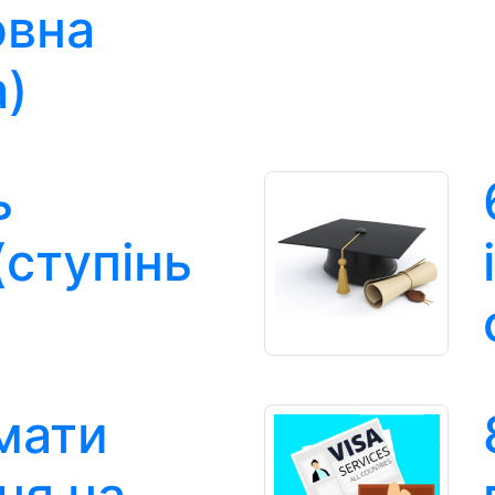
овна
а)
ь
(ступінь
имати