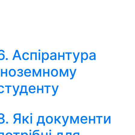
6. Аспірантура
іноземному
студенту
8. Які документи