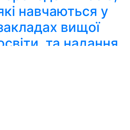
які навчаються у
закладах вищої
освіти, та надання
їм академічної
відпустки
12. Правила
перебування