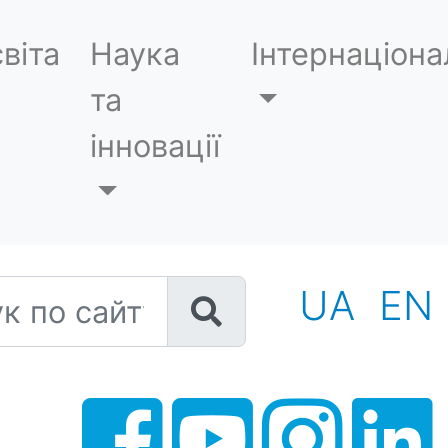
віта
Наука
Інтернаціона
та
інновації
 по сайту
UA
EN