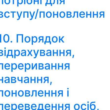
потрібні для
вступу/поновлення
10. Порядок
відрахування,
переривання
навчання,
поновлення і
переведення осіб,