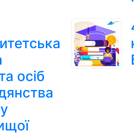
итетська
а
та осіб
дянства
 у
ищої