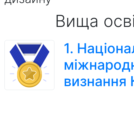
Вища осв
1. Націона
міжнарод
визнання