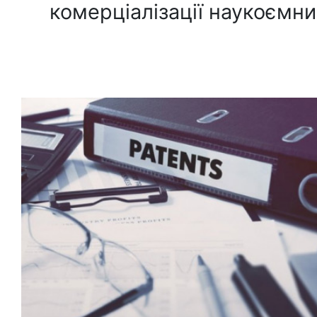
комерціалізації наукоємни