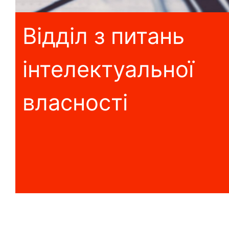
Відділ з питань
інтелектуальної
власності