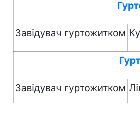
Гур
Завідувач гуртожитком
Ку
Гур
Завідувач гуртожитком
Лі
Гуртожиток №