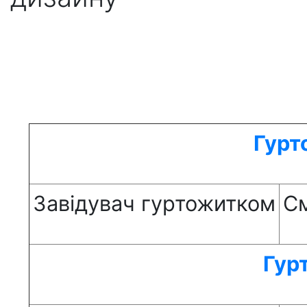
Гурт
Завідувач гуртожитком
См
Гур