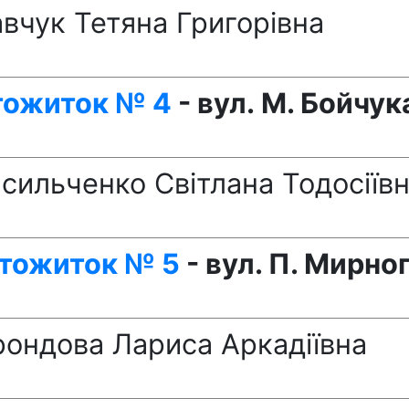
вчук Тетяна Григорівна
тожиток № 4
- вул. М. Бойчук
сильченко Світлана Тодосіїв
тожиток № 5
- вул. П. Мирног
ондова Лариса Аркадіївна