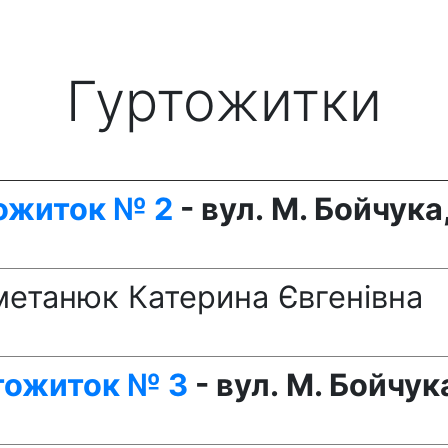
Гуртожитки
ожиток № 2
- вул. М. Бойчука
етанюк Катерина Євгенівна
тожиток № 3
- вул. М. Бойчук