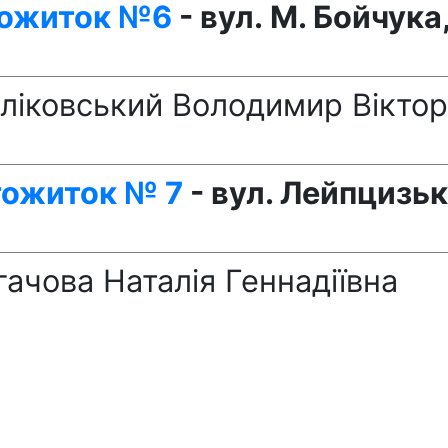
тожиток №6
- вул. М. Бойчука,
ліковський Володимир Вікто
тожиток № 7
- вул. Лейпцизьк
гачова Наталія Геннадіївна
8
-
вул. Левка Лук
’
яненка (М.