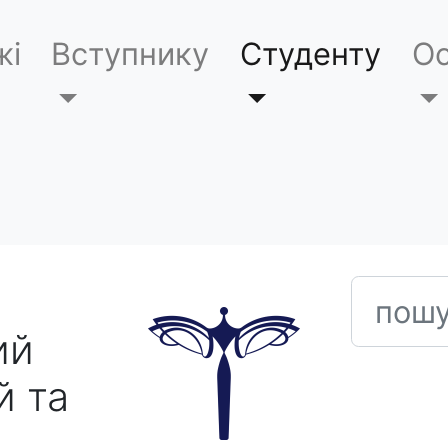
жі
Вступнику
Студенту
Ос
пошук
ий
й та