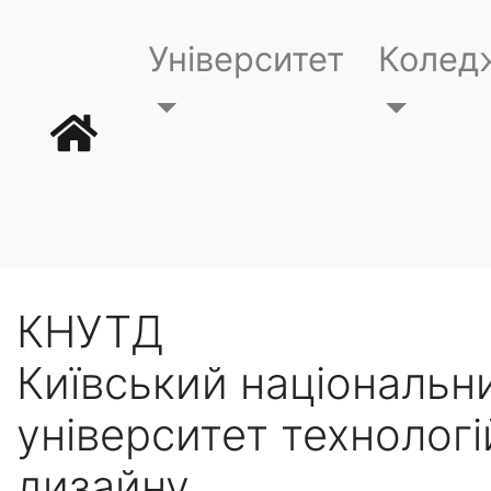
Університет
Колед
КНУТД
Київський національн
університет технологі
дизайну