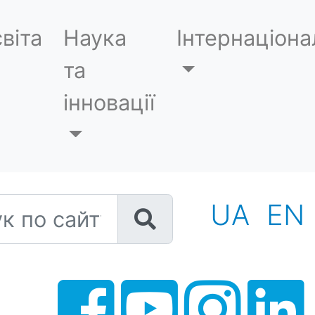
віта
Наука
Інтернаціона
та
інновації
 по сайту
UA
EN