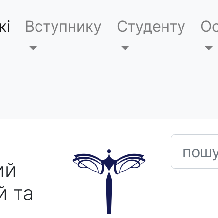
жі
Вступнику
Студенту
Ос
пошук
ий
й та