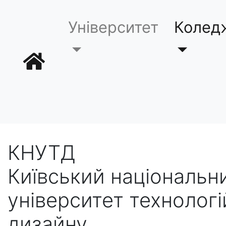
Університет
Колед
КНУТД
Київський національн
університет технологі
дизайну