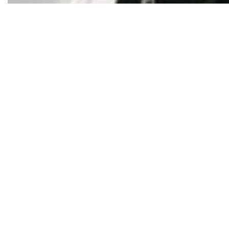
Любов Петрівна ХМ
кандидат економічни