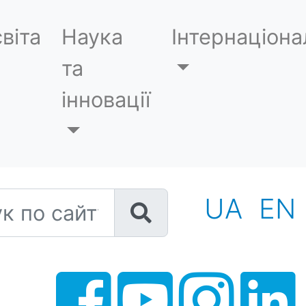
віта
Наука
Інтернаціона
та
інновації
 по сайту
UA
EN