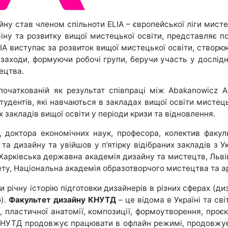
йну став членом спільноти ELIA – європейської ліги мисте
у та розвитку вищої мистецької освіти, представляє пон
LIA виступає за розвиток вищої мистецької освіти, створ
и заходи, формуючи робочі групи, беручи участь у дослід
ецтва.
апочаткованій як результат співпраці між Abakanowicz Ar
удентів, які навчаються в закладах вищої освіти мистець
х закладів вищої освіти у періоди кризи та відновлення.
, доктора економічних наук, професора, колектив факу
а дизайну та увійшов у п’ятірку відібраних закладів з У
 Харківська державна академія дизайну та мистецтв, Льв
ету, Національна академія образотворчого мистецтва та а
 річну історію підготовки дизайнерів в різних сферах (диз
о).
Факультет дизайну КНУТД
– це відома в Україні та св
, пластичної анатомії, композиції, формоутворення, проєк
КНУТД продовжує працювати в офлайн режимі, продовжує на