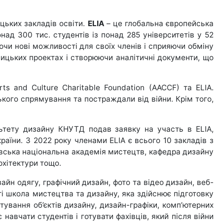
цьких закладів освіти.
ELIA
– це глобальна європейська
ад 300 тис. студентів із понад 285 університетів у 52
юючи нові можливості для своїх членів і сприяючи обміну
ницьких проектах і створюючи аналітичні документи, що
ts and Culture Charitable Foundation (AACCF) та ELIA.
кого спрямування та постраждали від війни. Крім того,
льтету дизайну КНУТД подав заявку на участь в ELIA,
країни. З 2022 року членами ELIA є всього 10 закладів з
івська національна академія мистецтв, кафедра дизайну
рхітектури тощо.
айн одягу, графічний дизайн, фото та відео дизайн, веб-
іті школа мистецтва та дизайну, яка здійснює підготовку
тування об’єктів дизайну, дизайн-графіки, комп’ютерних
вчати студентів і готувати фахівців, який після війни