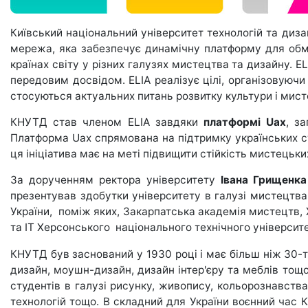
Київський національний університет технологій та диза
мережа, яка забезпечує динамічну платформу для обмін
країнах світу у різних галузях мистецтва та дизайну. E
передовим досвідом. ELIA реалізує цілі, організовуюч
стосуються актуальних питань розвитку культури і мист
КНУТД став членом ELIA завдяки
платформі Uax
, з
Платформа Uax спрямована на підтримку українських ст
ця ініціатива має на меті підвищити стійкість мистецьки
За дорученням ректора університету
Івана Грищенка
презентував здобутки університету в галузі мистецтва т
України, поміж яких, Закарпатська академія мистецтв,
та ІТ Херсонського національного технічного університ
КНУТД був заснований у 1930 році і має більш ніж 30-ти
дизайн, моушн-дизайн, дизайн інтер'єру та меблів тощ
студентів в галузі рисунку, живопису, кольорознавства
технологій тощо. В складний для України воєнний час 