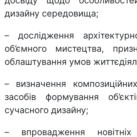
досвіду щодо особливостей
дизайну середовища;
–
дослідження архітектур
об’ємного мистецтва, приз
облаштування умов життєдіял
–
визначення композиційни
засобів формування об’єк
сучасного дизайну;
–
впровадження новітніх