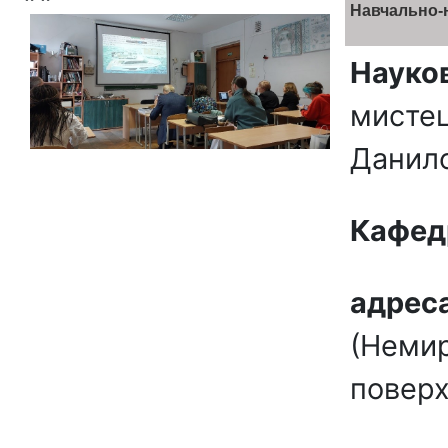
Навчально-
Науков
мистец
Данил
Кафе
адрес
(Немир
поверх