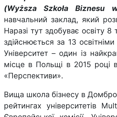
(
Wy
ż
sza Szko
ł
a Biznesu 
навчальний заклад, який роз
Наразі тут здобуває освіту 8
здійснюється за 13 освітнім
Університет – один із найкр
місце в Польщі в 2015 році
«Перспективи».
Вища школа бізнесу в Домбров
рейтингах університетів Mul
Європейської комісії. Унів