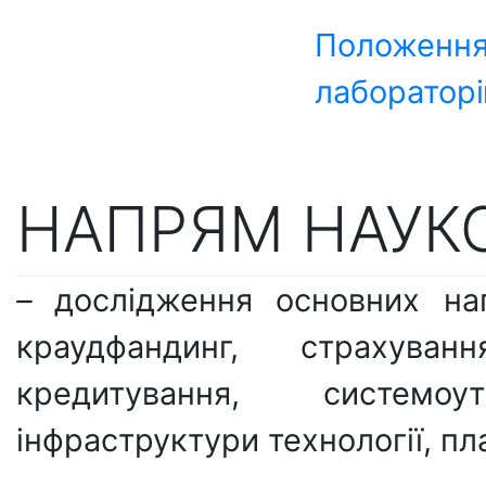
Положення
лаборатор
НАПРЯМ НАУКО
–
дослідження основних напр
краудфандинг, страхуван
кредитування, системо
інфраструктури технології, пла