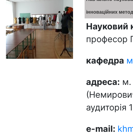
інноваційних метод
Науковий 
професор 
кафедра
м
адреса:
м.
(Немирович
аудиторія 
e-mail:
khm