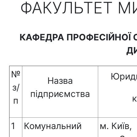
ФАКУЛЬТЕТ М
КАФЕДРА ПРОФЕСІЙНОЇ О
Д
№
Юриди
Назва
з/
підприємства
к
п
1
Комунальний
м. Київ,