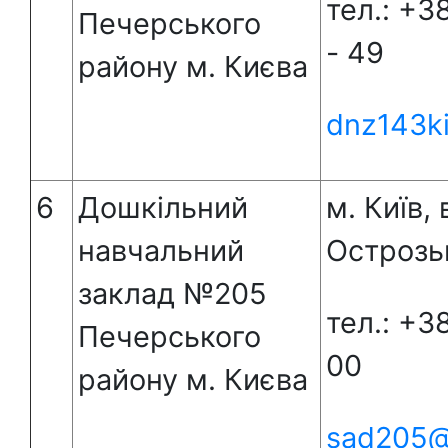
тел.: +3
Печерського
- 49
району м. Києва
dnz143k
6
Дошкільний
м. Київ, 
навчальний
Острозь
заклад №205
тел.: +3
Печерського
00
району м. Києва
sad205@