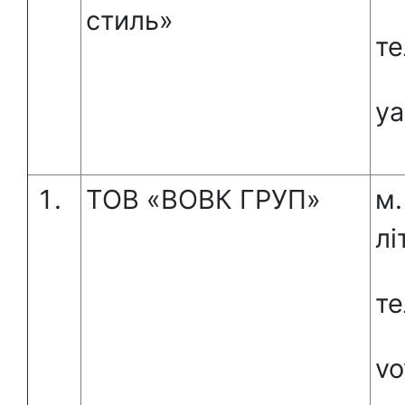
стиль»
те
ya
ТОВ «ВОВК ГРУП»
м.
лі
те
vo