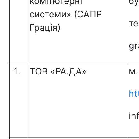
комп’ютерні
бу
системи» (САПР
те
Грація)
gr
ТОВ «РА.ДА»
м.
ht
in