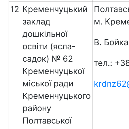
12
Кременчуцький
Полтавс
заклад
м. Креме
дошкільної
В. Бойка
освіти (ясла-
садок) № 62
тел.: +3
Кременчуцької
міської ради
krdnz62
Кременчуцького
району
Полтавської