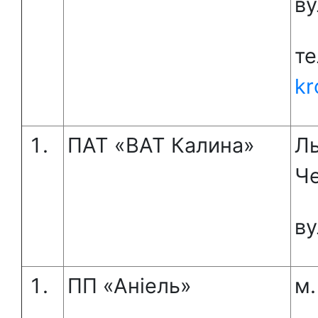
ву
те
kr
ПАТ «ВАТ Калина»
Ль
Че
ву
ПП «Аніель»
м.