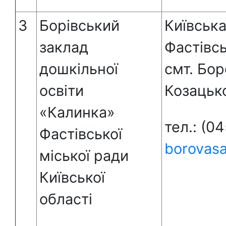
3
Борівський
Київська
заклад
Фастівс
дошкільної
смт. Бор
освіти
Козацько
«Калинка»
тел.: (0
Фастівської
borovas
міської ради
Київської
області