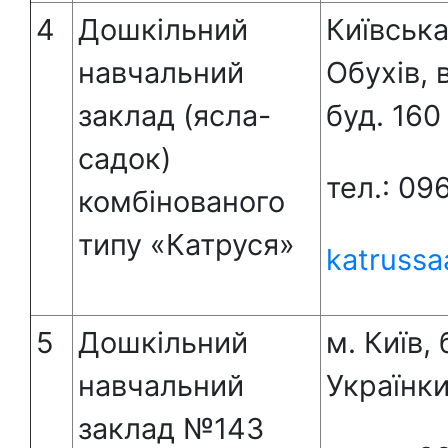
4
Дошкільний
Київська
навчальний
Обухів, 
заклад (ясла-
буд. 160
садок)
тел.: 0
комбінованого
типу «Катруся»
katrussa
5
Дошкільний
м. Київ,
навчальний
Українки
заклад №143