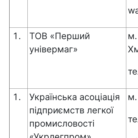
wa
ТОВ «Перший
м.
універмаг»
Хм
те
Українська асоціація
м.
підприємств легкої
те
промисловості
«Укрлегпром»