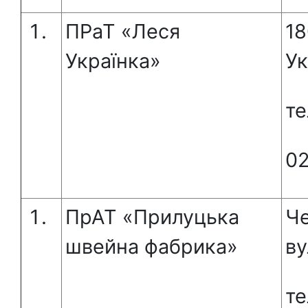
ПРаТ «Леся
18
Українка»
Ук
те
0
ПрАТ «Прилуцька
Че
швейна фабрика»
ву
те