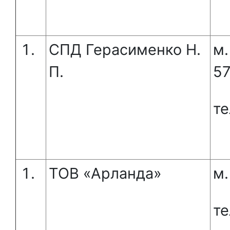
СПД Герасименко Н.
м.
П.
57
те
ТОВ «Арланда»
м.
те