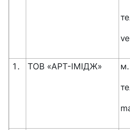
те
ve
ТОВ «АРТ-ІМІДЖ»
м.
те
ma