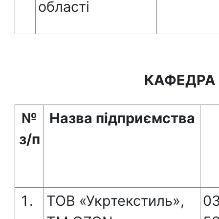
області
КАФЕДРА
№
Назва підприємства
з/п
ТОВ «Укртекстиль»,
03