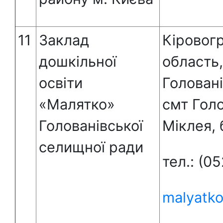
11
Заклад
Кіровог
дошкільної
область,
освіти
Голован
«Малятко»
смт Голо
Голованівської
Міклея, 
селищної ради
тел.: (0
malyatk