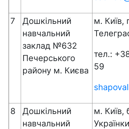
7
Дошкільний
м. Київ,
навчальний
Телеграф
заклад №632
тел.: +3
Печерського
59
району м. Києва
shapova
8
Дошкільний
м. Київ,
навчальний
Українки