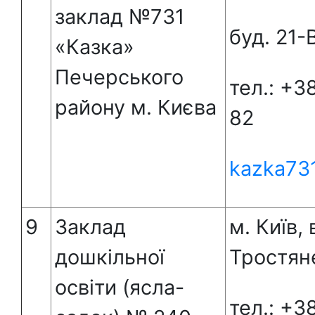
заклад №731
буд. 21-
«Казка»
Печерського
тел.: +3
району м. Києва
82
kazka73
9
Заклад
м. Київ, 
дошкільної
Тростяне
освіти (ясла-
тел.: +3