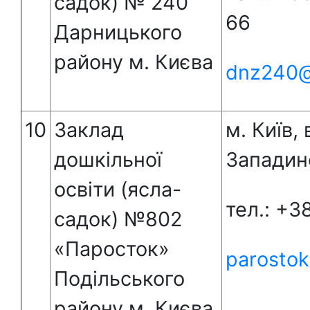
садок) № 240
66
Дарницького
району м. Києва
dnz240@
10
Заклад
м. Київ, 
дошкільної
Западинс
освіти (ясла-
тел.: +3
садок) №802
«Паросток»
parostok
Подільського
району м. Києва