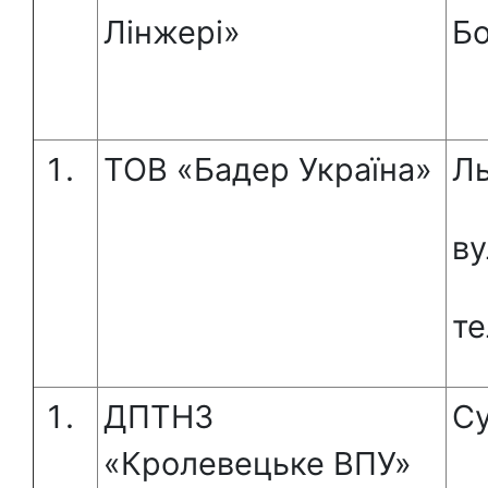
Лінжері»
Бо
ТОВ «Бадер Україна»
Ль
ву
те
ДПТНЗ
Су
«Кролевецьке ВПУ»