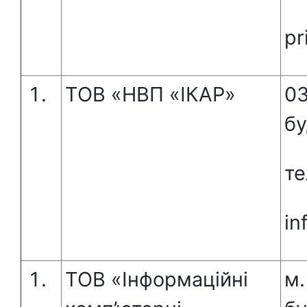
pr
ТОВ «НВП «ІКАР»
03
бу
те
in
ТОВ «Інформаційні
м.