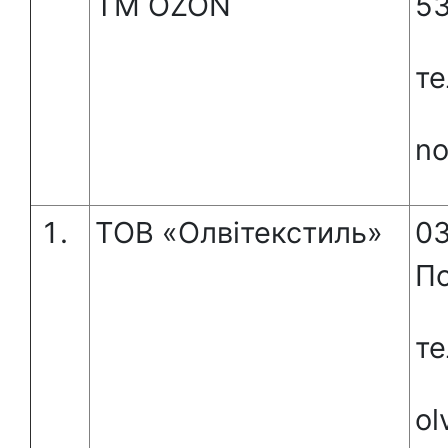
ТМ OZON
5
те
n
ТОВ «Олвітекстиль»
03
По
те
ol