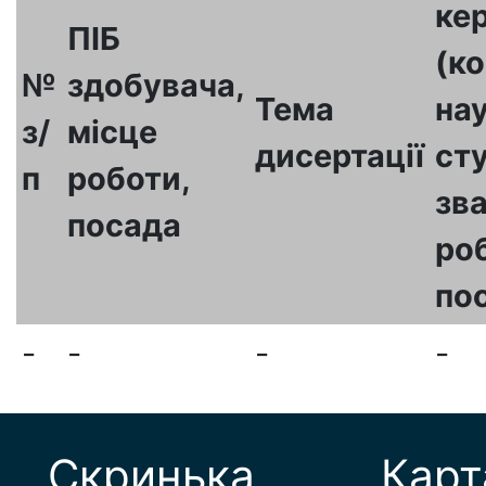
ке
ПІБ
(ко
№
здобувача,
Тема
на
з/
місце
дисертації
ст
п
роботи,
зва
посада
ро
по
-
-
-
-
Скринька
Карт