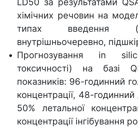
LD50 за результатами QSA
хімічних речовин на модел
типах введення (пер
внутрішньочеревно, підшкі
Прогнозування in silic
токсичності) на базі 
показників: 96-годинний го
концентрації, 48-годинний
50% летальної концентрац
концентрації інгібування ро