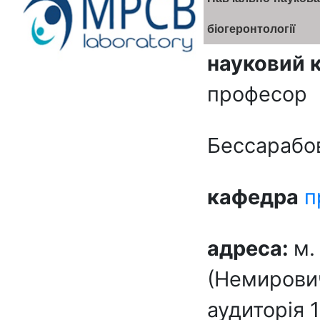
біогеронтології
науковий 
професор
Бессарабо
кафедра
п
адреса:
м.
(Немирович
аудиторія 1