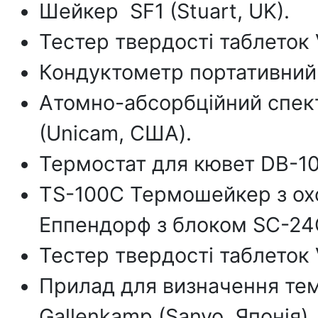
Шейкер SF1 (Stuart, UK).
Тестер твердості таблеток V
Кондуктометр портативний
Атомно-абсорбційний спек
(Unicam, США).
Термостат для кювет DB-10С
TS-100C Термошейкер з ох
Еппендорф з блоком SC-24C 
Тестер твердості таблеток 
Прилад для визначення те
Gallenkamp (Sanyo, Японія).