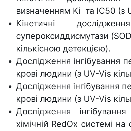
визначенням Ki та IC50 (з 
Кінетичні досліджен
супероксиддисмутази (SOD)
кількісною детекцією).
Дослідження інгібування п
крові людини (з UV-Vis кіл
Дослідження інгібування п
крові людини (з UV-Vis кіл
Дослідження інгібуванн
хімічній RedOx системі на