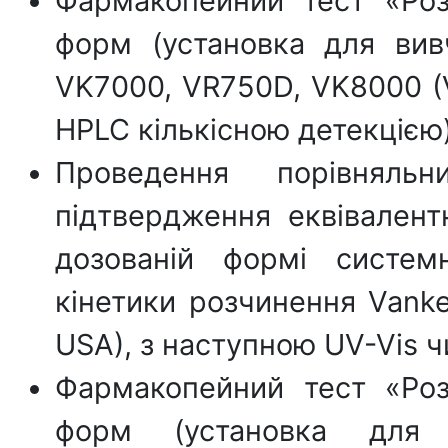
Фармакопейний тест «Роз
форм (установка для вив
VK7000, VR750D, VK8000 (V
HPLC кількісною детекцією)
Проведення порівняль
підтвердження еквівалентн
дозованій формі систем
кінетики розчинення Vanke
USA), з наступною UV-Vis ч
Фармакопейний тест «Роз
форм (установка для 