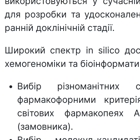
використовуються у сучасній
для розробки та удосконален
ранній доклінічній стадії.
Широкий спектр in silico до
хемогеноміки та біоінформати
Вибір різноманітних
фармакофорними критері
світових фармакопеях А
(замовника).
Вибір молекул-кандида