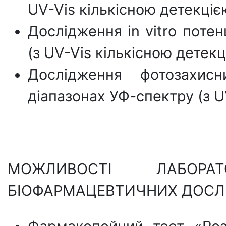
UV-Vis кількісною детекціє
Дослідження in vitro потен
(з UV-Vis кількісною детекц
Дослідження фотозахис
діапазонах УФ-спектру (з U
МОЖЛИВОСТІ ЛАБОРАТ
БІОФАРМАЦЕВТИЧНИХ ДОСЛІ