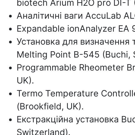
biotech Arium H2O pro DI-T (
Аналітичні ваги AccuLab ALC
Eхpandable ionAnalyzer EA 9
Установка для визначення 
Melting Point B-545 (Buchi, 
Programmable Rheometer Broo
UK).
Termo Temperature Controll
(Brookfield, UK).
Екстракційна установка Buch
Switzerland).