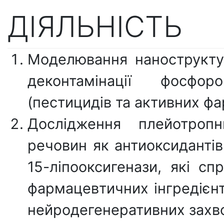
ДІЯЛЬНІСТЬ
Моделювання нанострукту
деконтамінації фосфор
(пестицидів та активних фа
Дослідження плейотропн
речовин як антиоксидантів,
15-ліпооксигенази, які с
фармацевтичних інгредієнт
нейродегенеративних захв