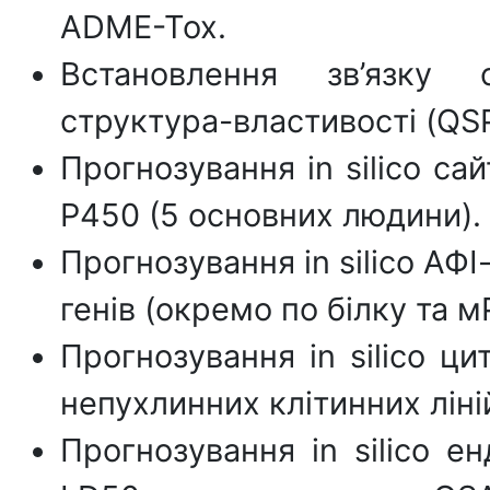
ADME-Tox.
Встановлення зв’язку с
структура-властивості (QSP
Прогнозування in silico са
P450 (5 основних людини).
Прогнозування in silico АФІ
генів (окремо по білку та м
Прогнозування in silico ц
непухлинних клітинних ліні
Прогнозування in silico ен