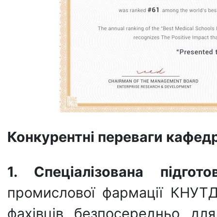
Конкурентні переваги кафед
1. Спеціалізована підго
промислової фармації КНУТД
фахівців безпосередньо дл