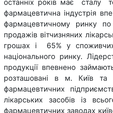
останніх років має сталу т
фармацевтична індустрія вп
фармацевтичному ринку по р
продажів вітчизняних лікарс
грошах і 65% у споживчих 
національного ринку. Лідер
продукції впевнено займают
розташовані в м. Київ та 
фармацевтичних підприємс
лікарських засобів із всь
фармацевтичних заводах київ