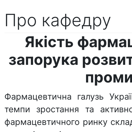
Про кафедру
Якість фармац
запорука розви
проми
Фармацевтична галузь Укра
темпи зростання та активн
фармацевтичного ринку склад