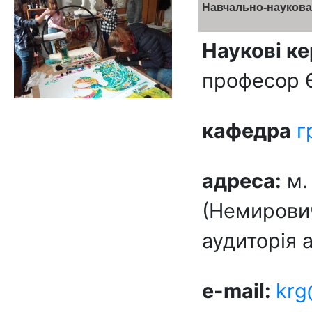
Навчально-наукова
Наукові ке
професор 
кафедра
г
адреса:
м.
(Немирович
аудиторія 
e-mail:
krg