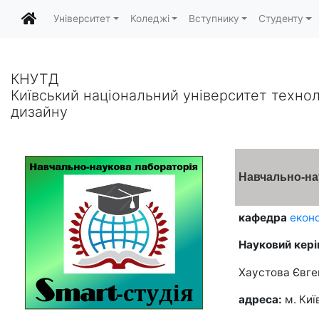
Університет
Коледжі
Вступнику
Студенту
КНУТД
Київський національний університет технол
дизайну
Навчально-нау
кафедра
екон
Науковий кері
Хаустова Євге
адреса:
м. Ки