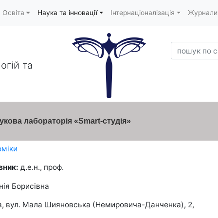
Освіта
Наука та інновації
Інтернаціоналізація
Журнали
пошук по са
огій та
кова лабораторія «Smart-студія»
оміки
вник:
д.е.н., проф.
нія Борисівна
їв, вул. Мала Шияновська (Немировича-Данченка), 2,