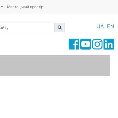
Мистецький простір
йту
UA
EN