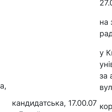
27.
на 
рад
у К
уні
за 
а,
вул
кандидатська,
17.00.07
кор