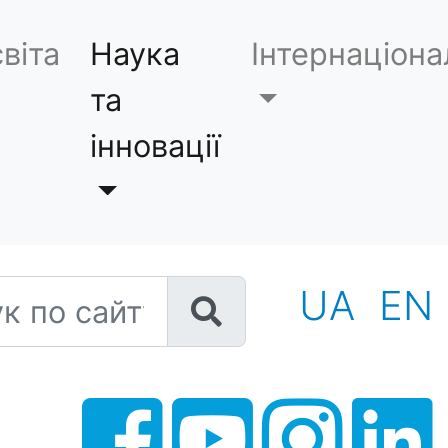
віта
Наука
Інтернаціона
та
інновації
 по сайту
UA
EN