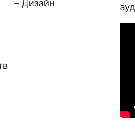
– Дизайн
ауд
тв