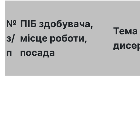
№
ПІБ здобувача,
Тема
з/
місце роботи,
дисер
п
посада