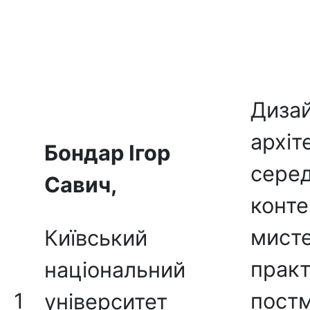
Диза
архіт
Бондар Ігор
сере
Савич
,
конте
мист
Київський
прак
національний
1
пост
університет