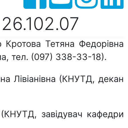
26.102.07
р Кротова Тетяна Федорівна
 тел. (097) 338-33-18).
на Лівіанівна (КНУТД, декан
 (КНУТД, завідувач кафедри