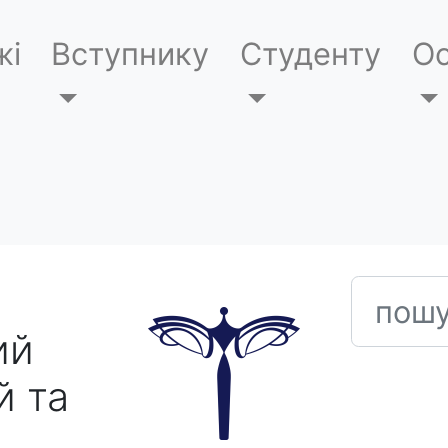
жі
Вступнику
Студенту
Ос
пошук
ий
й та