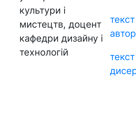
культури і
текст
мистецтв, доцент
авто
кафедри дизайну і
технологій
текст
дисер