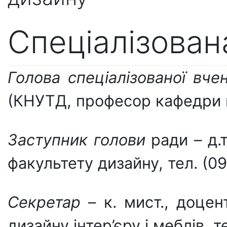
Спеціалізован
Голова спеціалізованої вче
(КНУТД, професор кафедри м
Заступник голови
ради – д.
факультету дизайну, тел. (09
Секретар
– к. мист., доце
дизайну інтер’єру і меблів, т