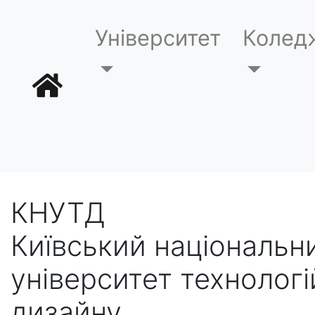
Університет
Колед
КНУТД
Київський національн
університет технологі
дизайну