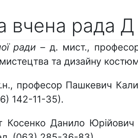
а вчена рада Д 
ної ради
– д. мист., професо
истецтва та дизайну костюма,
т.н., професор Пашкевич Кали
6) 142-11-35).
нт Косенко Данило Юрійович
ел. (063) 285-36-83).