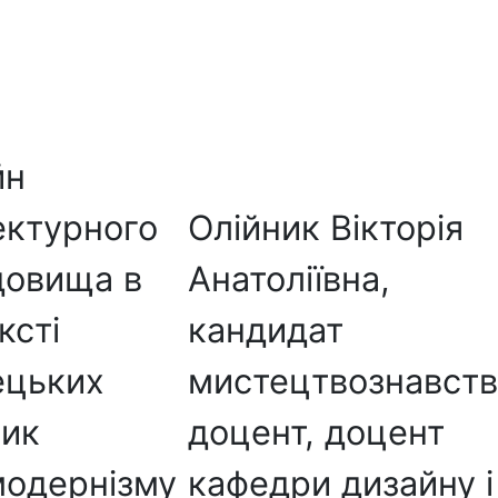
йн
ектурного
Олійник Вікторія
довища в
Анатоліївна,
ксті
кандидат
ецьких
мистецтвознавств
тик
доцент, доцент
модернізму
кафедри дизайну і