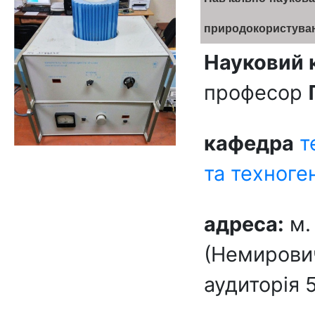
природокористува
Науковий 
професор
кафедра
т
та техноге
адреса:
м.
(Немирович
аудиторія 