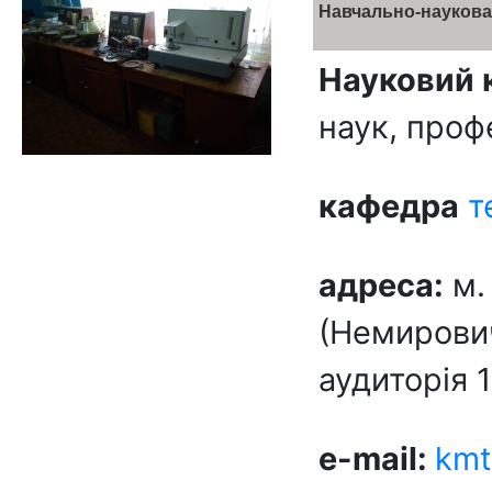
Навчально-наукова 
Н
ауковий 
наук, проф
кафедра
т
адреса:
м.
(Немирович
аудиторія 
e-mail:
kmt