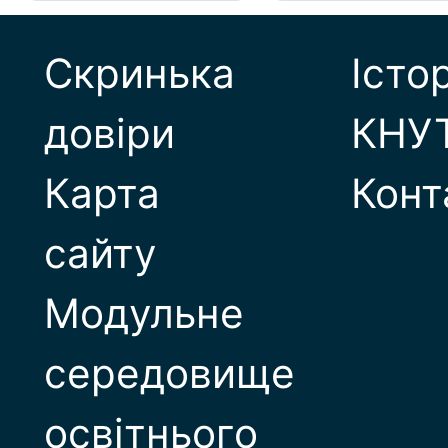
Скринька
Істо
довіри
КНУ
Карта
Конт
сайту
Модульне
середовище
освітнього