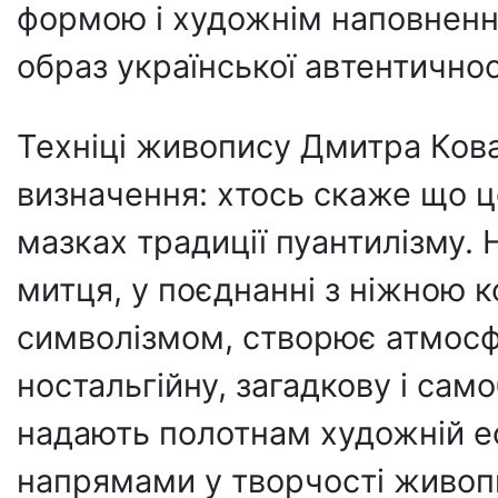
формою і художнім наповнення
образ української автентичнос
Техніці живопису Дмитра Ков
визначення: хтось скаже що це
мазках традиції пуантилізму.
митця, у поєднанні з ніжною 
символізмом, створює атмосфе
ностальгійну, загадкову і са
надають полотнам художній е
напрямами у творчості живопи