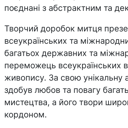
поєднані з абстрактним та д
Творчий доробок митця презен
всеукраїнських та міжнародн
багатьох державних та міжна
переможець всеукраїнських ви
живопису. За свою унікальну 
здобув любов та повагу багат
мистецтва, а його твори широко
кордоном.