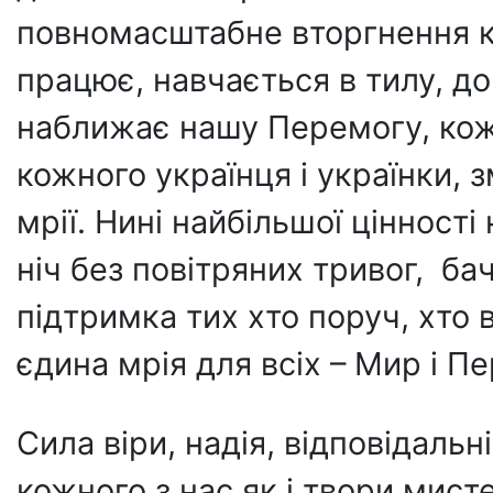
повномасштабне вторгнення кр
працює, навчається в тилу, д
наближає нашу Перемогу, кож
кожного українця і українки, зм
мрії. Нині найбільшої цінності 
ніч без повітряних тривог, бач
підтримка тих хто поруч, хто в
єдина мрія для всіх – Мир і 
Сила віри, надія, відповідаль
кожного з нас як і твори мист