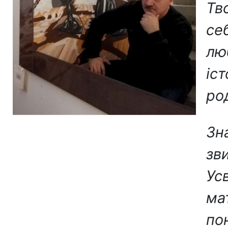
Тв
се
лю
іст
ро
Зна
зв
Ус
мат
по