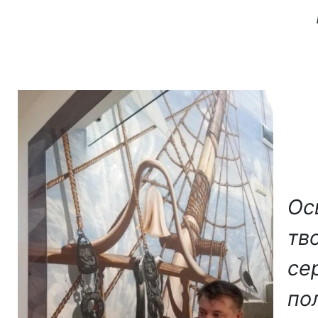
Ось
тв
се
по