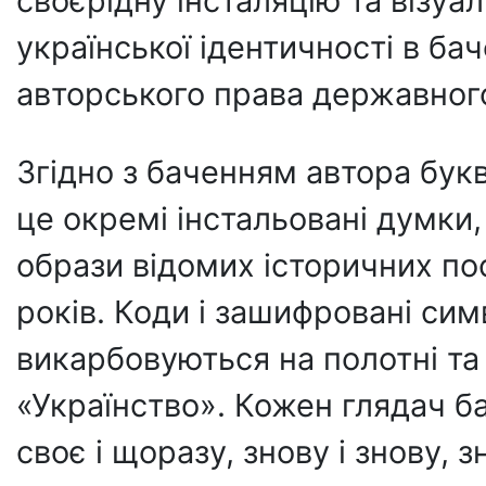
своєрідну інсталяцію та візу
української ідентичності в ба
авторського права державног
Згідно з баченням автора букви
це окремі інстальовані думки,
образи відомих історичних пос
років. Коди і зашифровані сим
викарбовуються на полотні та
«Українство». Кожен глядач б
своє і щоразу, знову і знову, 