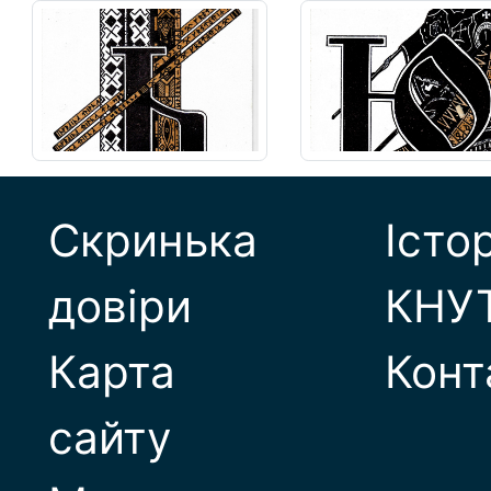
Скринька
Істо
довіри
КНУ
Карта
Конт
сайту