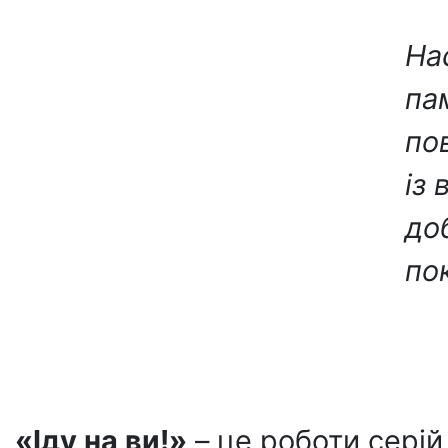
Нас
па
пов
із
доб
по
«Іду на ви!»
– це роботи серій