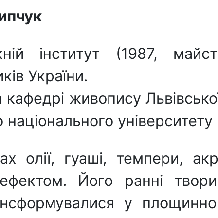
ипчук
жній інститут (1987, майс
ків України.
 кафедрі живопису Львівської
національного університету 
х олії, гуаші, темпери, ак
ефектом. Його ранні твори
ансформувалися у площинно-