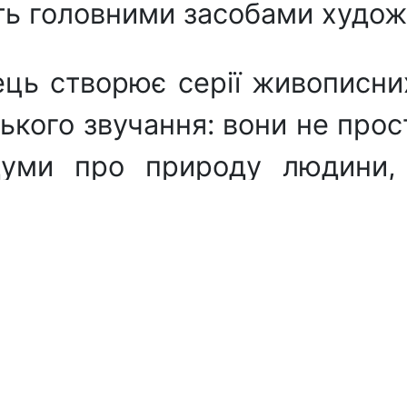
ають головними засобами худо
ець створює серії живописних
кого звучання: вони не прос
уми про природу людини, ї
рігаються у приватних коле
, що свідчить про стійкий і
рубіжних поціновувачів мистец