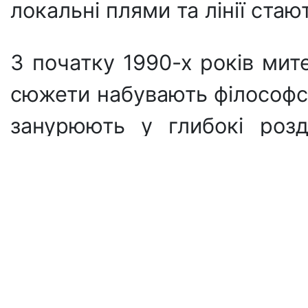
локальні плями та лінії ст
З початку 1990-х років мит
сюжети набувають філософсь
занурюють у глибокі розд
духовного виміру буття.
Роботи Миколи Осипчука збе
Польщі, Нідерландах та США
серед вітчизняних, так і за