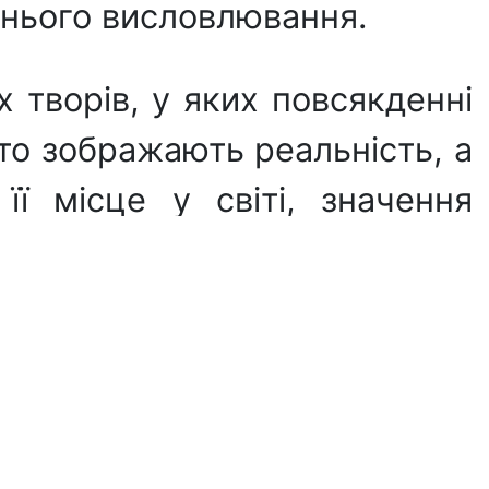
жнього висловлювання.
 творів, у яких повсякденні
то зображають реальність, а
ї місце у світі, значення
кціях в Україні, Німеччині,
нтерес до його творчості як
тва.