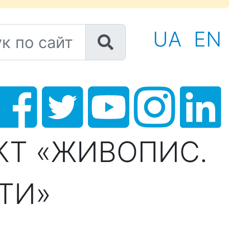
 по сайту
UA
EN
КТ «ЖИВОПИС.
ТИ»