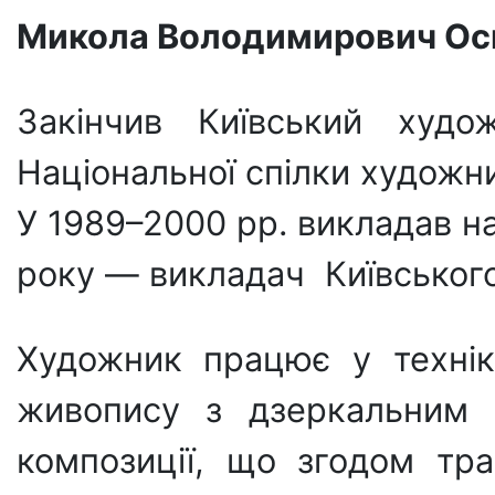
Микола Володимирович Ос
Закінчив Київський худо
Національної спілки художни
У 1989–2000 рр. викладав на
року — викладач Київського 
Художник працює у техніка
живопису з дзеркальним 
композиції, що згодом тр