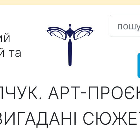
пошук
ий
й та
ЧУК. АРТ-ПРОЄ
ВИГАДАНІ СЮЖЕ