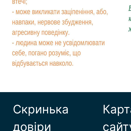
Скринька
Карт
довіри
сайт