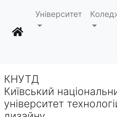
Університет
Колед
КНУТД
Київський національн
університет технологі
дизайну