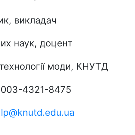
ик, викладач
их наук, доцент
технології моди, КНУТД
0003-4321-8475
.lp@knutd.edu.ua