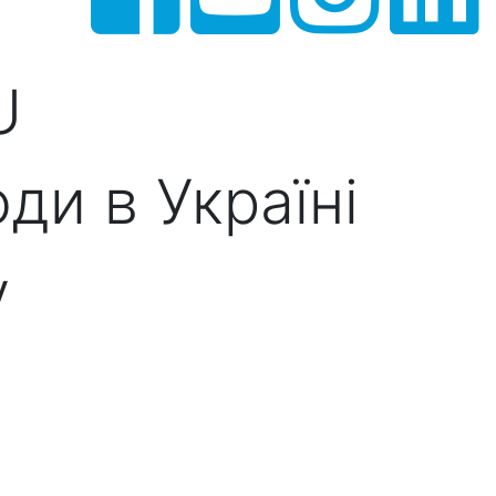
U
ди в Україні
у