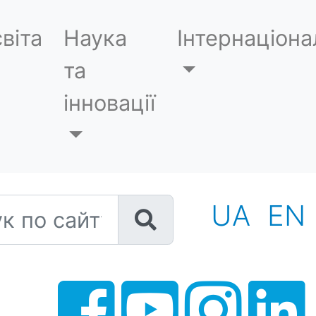
віта
Наука
Інтернаціона
та
інновації
 по сайту
UA
EN