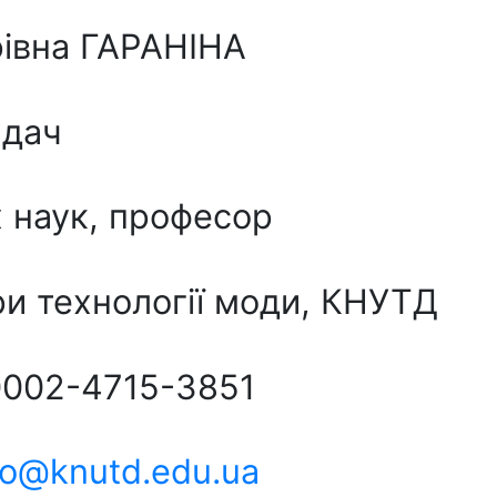
івна ГАРАНІНА
адач
х наук, професор
ри технології моди, КНУТД
0002-4715-3851
oo@knutd.edu.ua