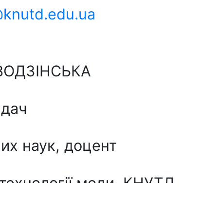
@knutd.edu.ua
 ВОДЗІНСЬКА
адач
их наук, доцент
технології моди, КНУТД