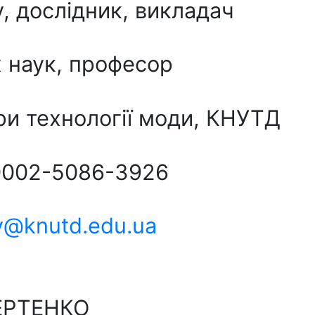
, дослідник, викладач
х наук, професор
и технології моди, КНУТД
0002-5086-3926
v@knutd.edu.ua
ЧЕРТЕНКО