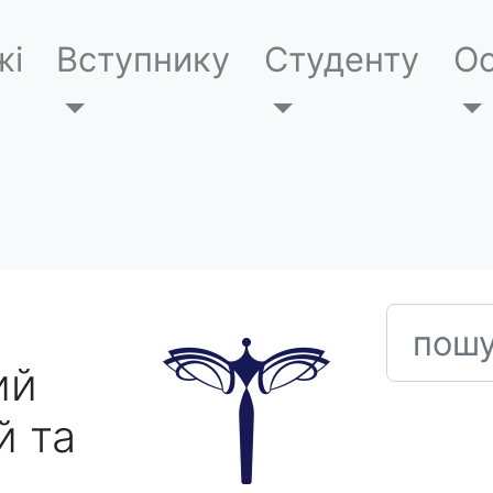
жі
Вступнику
Студенту
Ос
пошук
ий
й та