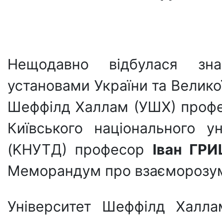
Нещодавно відбулася зн
установами України та Великої
Шеффілд Халлам (УШХ) проф
Київського національного у
(KНУТД) професор
Іван ГР
Меморандум про взаєморозум
Університет Шеффілд Халла