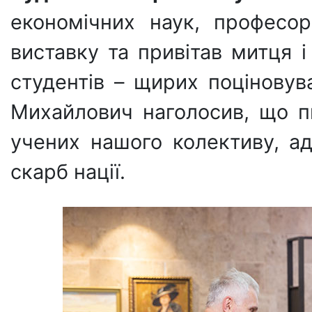
економічних наук, професо
виставку та привітав митця і
студентів – щирих поціновува
Михайлович наголосив, що п
учених нашого колективу, а
скарб нації.