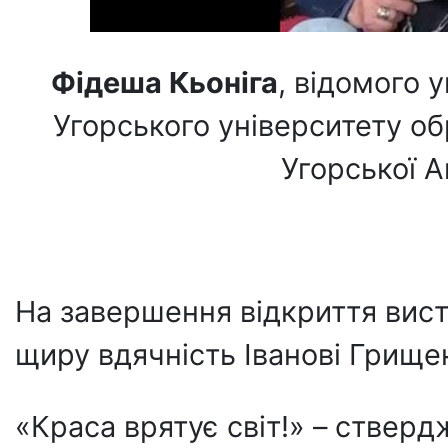
Фідеша Кьоніга
, відомого 
Угорського університету о
Угорської А
На завершення відкриття вис
щиру вдячність Іванові Грищен
«Краса врятує світ!» – стверд