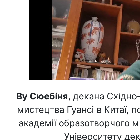
Ву Сюебіня
, декана Східно
мистецтва Гуансі в Китаї, 
академії образотворчого ми
Університету де