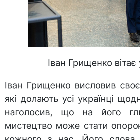
Іван Грищенко вітає 
Іван Грищенко висловив своє
які долають усі українці щод
наголосив, що на його гл
мистецтво може стати опоро
кожного з нас. Його слова