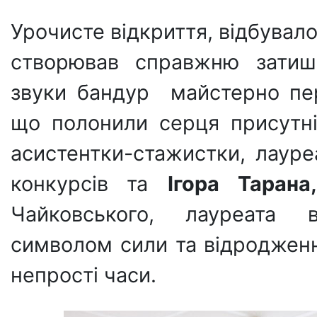
Урочисте відкриття, відбувало
створював справжню затиш
звуки бандур майстерно пер
що полонили серця присутні
асистентки-стажистки, лауре
конкурсів
та
Ігора Тарана
Чайковського, лауреата в
символом сили та відродження
непрості часи.