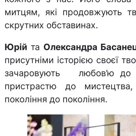
митцям, які продовжують тв
скрутних обставинах.
Юрій
та
Олександра Басане
присутніми історією своєї тво
зачаровують любов’ю до д
пристрастю до мистецтва
покоління до покоління.