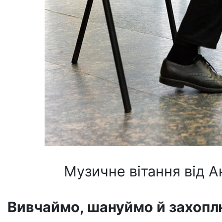
Музичне вітання від А
Вивчаймо, шануймо й захоп