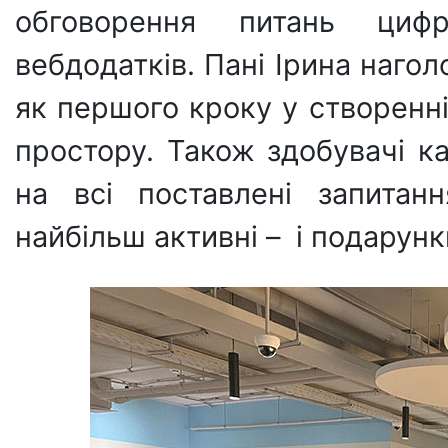
обговорення питань цифр
вебдодатків. Пані Ірина наго
як першого кроку у створенні
простору. Також здобувачі к
на всі поставлені запитан
найбільш активні – і подарунки