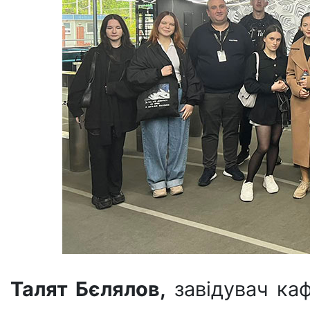
Талят Бєлялов,
завідувач каф