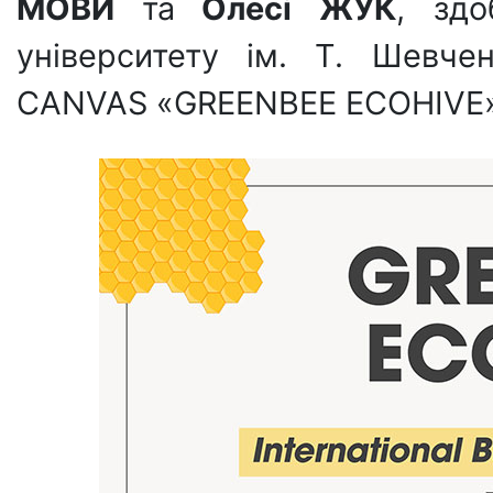
МОВИ
та
Олесі ЖУК
, здо
університету ім. Т. Шевче
CANVAS «GREENBEE ECOHIVE»