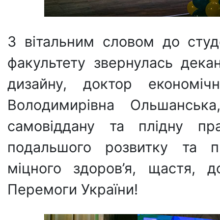
З вітальним словом до студе
факультету звернулась декан
дизайну, доктор економіч
Володимирівна Ольшанська
самовіддану та плідну пр
подальшого розвитку та пр
міцного здоров’я, щастя, д
Перемоги України!