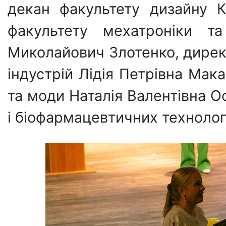
декан факультету дизайну К
факультету мехатроніки та
Миколайович Злотенко, директ
індустрій Лідія Петрівна Мак
та моди Наталія Валентівна О
і біофармацевтичних технолог