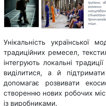
Унікальність української м
традиційних ремесел, текстил
інтегрують локальні традиці
виділитися, а й підтримат
допомагає розвивати екоси
створенню нових робочих місц
із виробниками.