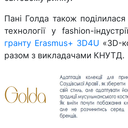
Пані Голда також поділилася
технології у fashion-індустр
гранту Erasmus+ 3D4U
«3D-ко
разом з викладачами КНУТД.