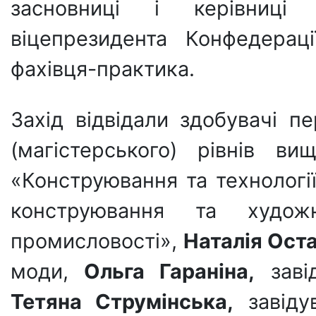
засновниці і керівниці п
віцепрезидента Конфедераці
фахівця-практика.
Захід відвідали здобувачі п
(магістерського) рівнів в
«Конструювання та технологі
конструювання та худож
промисловості»,
Наталія Ост
моди,
Ольга Гараніна,
завід
Тетяна Струмінська,
завіду