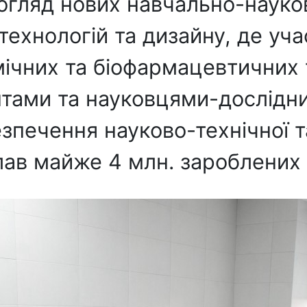
 огляд нових навчально-науко
технологій та дизайну, де уча
мічних та біофармацевтичних 
нтами та науковцями-дослідни
зпечення науково-технічної т
лав майже 4 млн. зароблених 