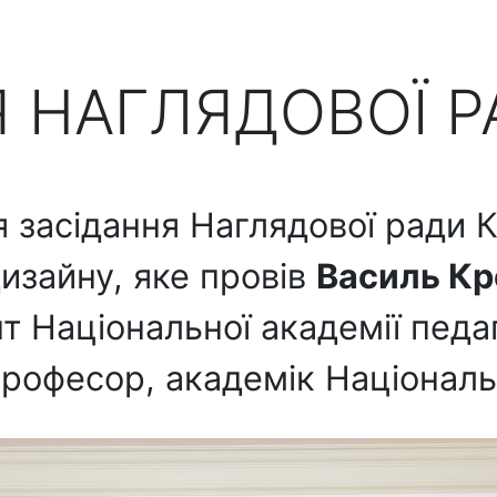
Я НАГЛЯДОВОЇ Р
я засідання Наглядової ради 
дизайну, яке провів
Василь К
т Національної академії педаг
рофесор, академік Національн