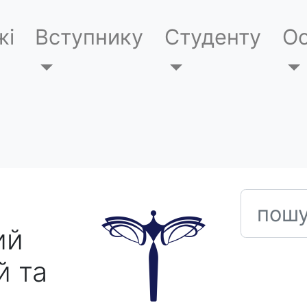
жі
Вступнику
Студенту
Ос
пошук
ий
й та