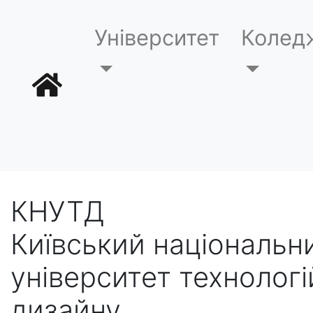
Університет
Колед
КНУТД
Київський національн
університет технологі
дизайну