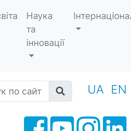
віта
Наука
Інтернаціона
та
інновації
 по сайту
UA
EN