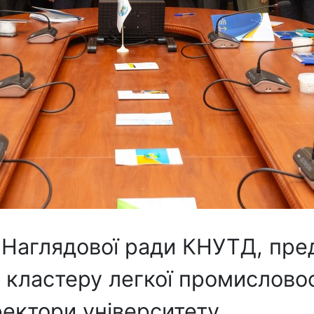
и Наглядової ради КНУТД, пре
 кластеру легкої промисловост
ектори університету.