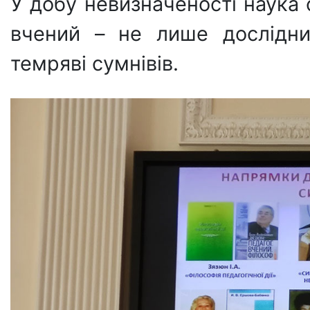
У добу невизначеності наука 
вчений – не лише дослідни
темряві сумнівів.