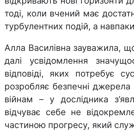
відкривають нові горизонти д
тоді, коли вчений має достат
турбулентних подій, а навпаки
Алла Василівна зауважила, щ
далі усвідомлення значущо
відповіді, яких потребує су
розробляє безпечні джерела 
війнам – у дослідника з’яв
відчуває себе не відокремл
частиною прогресу, який слу