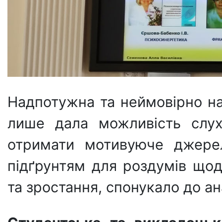
Надпотужна та неймовірно н
лише дала можливість слух
отримати мотивуюче джерел
підґрунтям для роздумів що
та зростання, спонукало до ан