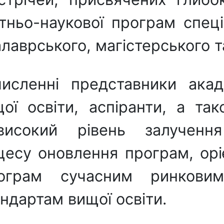
ітньо-наукової програм спе
калаврського, магістерського т
сленні представники акаде
ої освіти, аспіранти, а та
исокий рівень залучення
цесу оновлення програм, ор
програм сучасним ринков
ндартам вищої освіти.