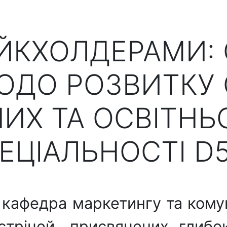
ТЕЙКХОЛДЕРАМИ:
ОДО РОЗВИТКУ 
ИХ ТА ОСВІТНЬ
ЕЦІАЛЬНОСТІ D
кафедра маркетингу та комун
стрічей, присвячених глибо