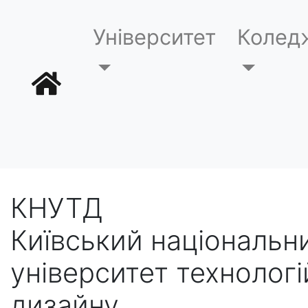
Університет
Колед
КНУТД
Київський національн
університет технологі
дизайну