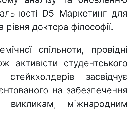
ціальності D5 Маркетинг для
а рівня доктора філософії.
мічної спільноти, провідні
кож активісти студентського
 стейкхолдерів засвідчує
ієнтованого на забезпечення
им викликам, міжнародним