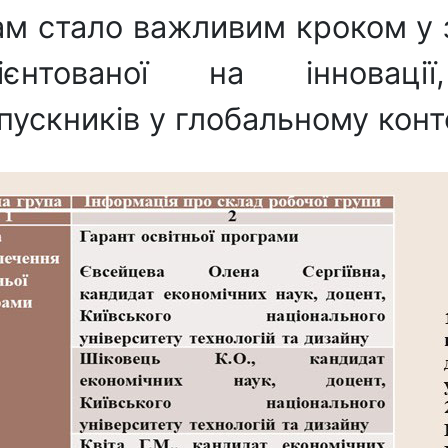
м стало важливим кроком у з
ієнтованої на інновації
ускників у глобальному конте