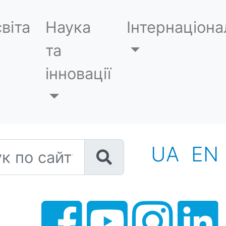
віта
Наука
Інтернаціона
та
інновації
 по сайту
UA
EN