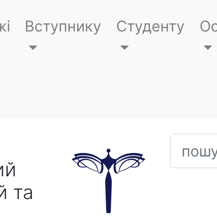
жі
Вступнику
Студенту
Ос
пошук
ий
й та