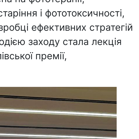
таріння і фототоксичності,
зробці ефективних стратегій
дією заходу стала лекція
івської премії,