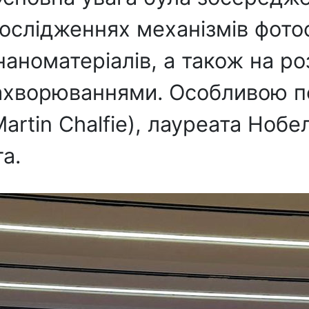
ослідженнях механізмів фотос
аноматеріалів, а також на ро
ахворюваннями. Особливою по
artin Chalfie), лауреата Нобел
а.