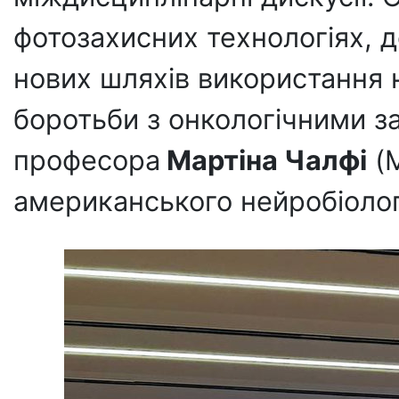
фотозахисних технологіях, д
нових шляхів використання н
боротьби з онкологічними з
професора
Мартіна Чалфі
(M
американського нейробіолог