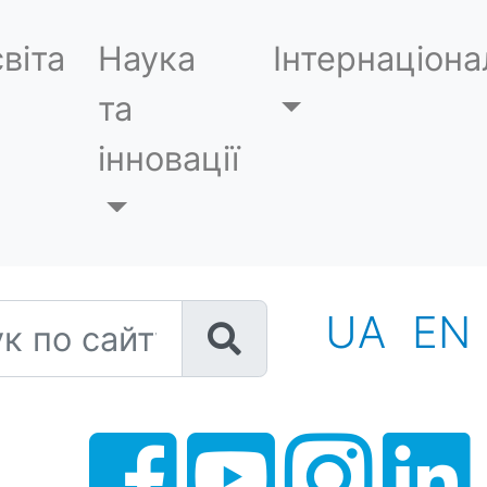
віта
Наука
Інтернаціона
та
інновації
 по сайту
UA
EN