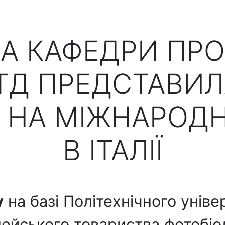
КА КАФЕДРИ ПР
ТД ПРЕДСТАВИЛ
 НА МІЖНАРОДН
В ІТАЛІЇ
у
на базі Політехнічного універ
ейського товариства фотобіол