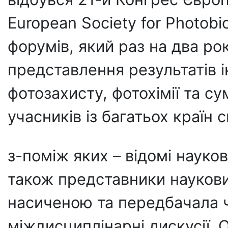
European Society for Photob
форумів, який раз на два рок
представлення результатів і
фотозахисту, фотохімії та с
учасників із багатьох країн с
з-поміж яких – відомі науков
також представники наукови
насиченою та передбачала чис
міждисциплінарні дискусії. 