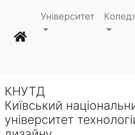
Університет
Колед
КНУТД
Київський національн
університет технологі
дизайну