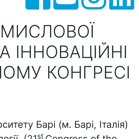
ОМИСЛОВОЇ
А ІННОВАЦІЙНІ
ОМУ КОНГРЕСІ
ситету Барі (м. Барі, Італія)
st
огії (21
Congress of the