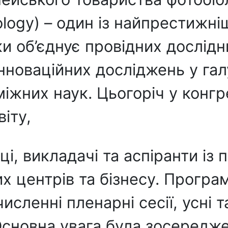
iology) – один із найпрестиж
и об’єднує провідних дослідни
нноваційних досліджень у галу
уміжних наук. Цьогоріч у конг
віту,
ці, викладачі та аспіранти із 
х центрів та бізнесу. Програ
ленні пленарні сесії, усні та
Основна увага була зосередже