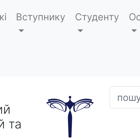
жі
Вступнику
Студенту
Ос
пошук
ий
й та