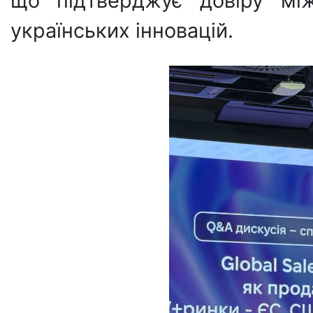
що підтверджує довіру між
українських інновацій.