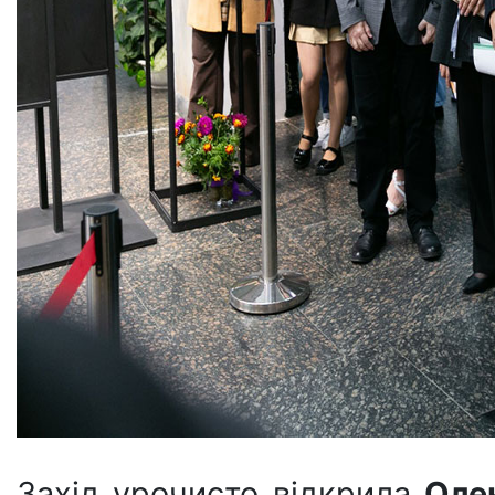
Захід урочисто відкрила
Оле