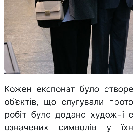
Кожен експонат було створе
об’єктів, що слугували прот
робіт було додано художні 
означених символів у їхн