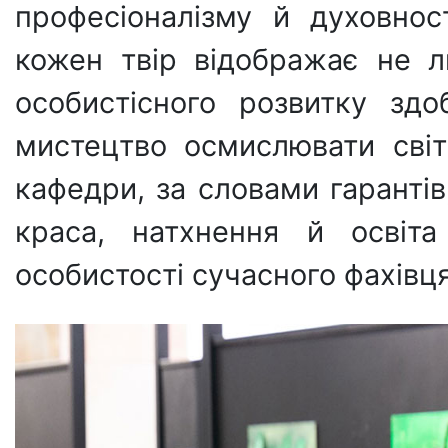
професіоналізму й духовнос
кожен твір відображає не л
особистісного розвитку здо
мистецтво осмислювати світ
кафедри, за словами гаранті
краса, натхнення й освіта
особистості сучасного фахівця