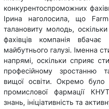
конкурентоспроможних фахівц
Ірина наголосила, що Farm
талановиту молодь, оскільк
фахівців компанія вбачає
майбутнього галузі. Іменна с
напрямі, оскільки сприяє с
професійному зростанню т
вищої освіти. Окремо було
промислової фармації КНУ
знань, ініціативність та актив