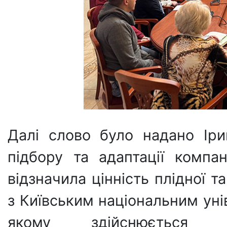
Далі слово було надано Іри
підбору та адаптації компа
відзначила цінність плідної т
з Київським національним уні
якому здійснюється п